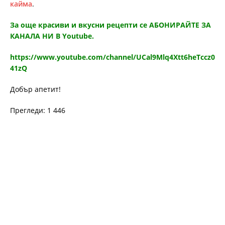
кайма
.
За още красиви и вкусни рецепти се АБОНИРАЙТЕ ЗА
КАНАЛА НИ В Youtube.
https://www.youtube.com/channel/UCal9Mlq4Xtt6heTccz0
41zQ
Добър апетит!
Прегледи: 1 446