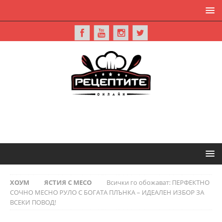
ХОУМ
ЯСТИЯ С МЕСО
Всички го обожават: ПЕРФЕКТНО
СОЧНО МЕСНО РУЛО С БОГАТА ПЛЪНКА – ИДЕАЛЕН ИЗБОР ЗА
ВСЕКИ ПОВОД!