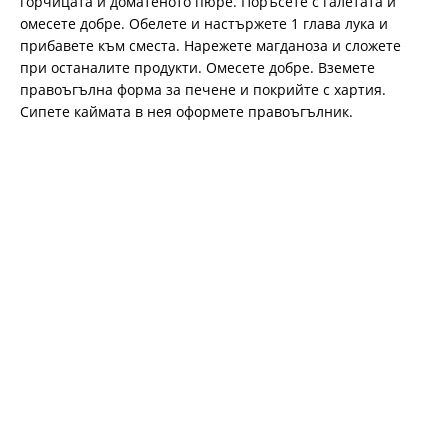
горчицата и доматеното пюре. Поръсете с галетата и
омесете добре. Обелете и настържете 1 глава лука и
прибавете към сместа. Нарежете магданоза и сложете
при останалите продукти. Омесете добре. Вземете
правоъгълна форма за печене и покрийте с хартия.
Сипете каймата в нея оформете правоъгълник.