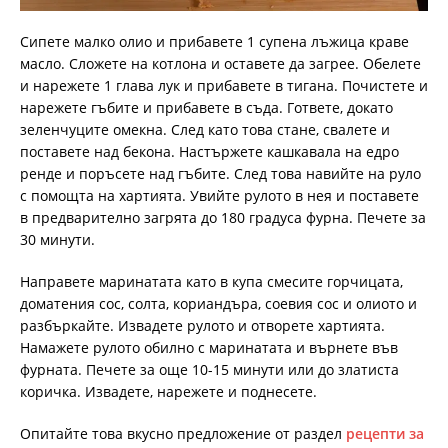
Сипете малко олио и прибавете 1 супена лъжица краве
масло. Сложете на котлона и оставете да загрее. Обелете
и нарежете 1 глава лук и прибавете в тигана. Почистете и
нарежете гъбите и прибавете в съда. Гответе, докато
зеленчуците омекна. След като това стане, свалете и
поставете над бекона. Настържете кашкавала на едро
ренде и поръсете над гъбите. След това навийте на руло
с помощта на хартията. Увийте рулото в нея и поставете
в предварително загрята до 180 градуса фурна. Печете за
30 минути.
Направете маринатата като в купа смесите горчицата,
доматения сос, солта, кориандъра, соевия сос и олиото и
разбъркайте. Извадете рулото и отворете хартията.
Намажете рулото обилно с маринатата и върнете във
фурната. Печете за още 10-15 минути или до златиста
коричка. Извадете, нарежете и поднесете.
Опитайте това вкусно предложение от раздел
рецепти за