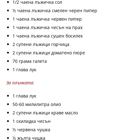
1/2 чаена лъжичка сол
½ чаена лъжичка смелен черен пипер
1 чаена лъжичка червен пипер
1 чаена лъжичка чесън на прах
1 чаена лъжичка сушен босилек
2 супени лъжици горчица
2 супени лъжици доматено пюре
70 грама галета
1 глава лук
За плънката:
1 глава лук
50-60 милилитра олио
2 супени лъжици краве масло
1 скилидка чесън
½ червена чушка
½ жълта чушка