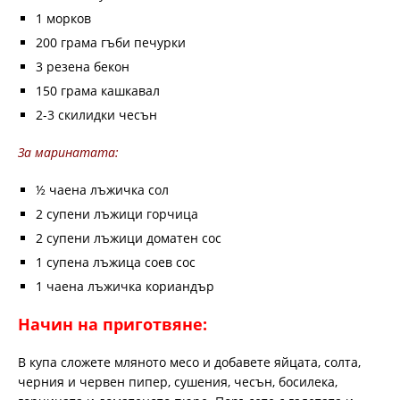
1 морков
200 грама гъби печурки
3 резена бекон
150 грама кашкавал
2-3 скилидки чесън
За маринатата:
½ чаена лъжичка сол
2 супени лъжици горчица
2 супени лъжици доматен сос
1 супена лъжица соев сос
1 чаена лъжичка кориандър
Начин на приготвяне:
В купа сложете мляното месо и добавете яйцата, солта,
черния и червен пипер, сушения, чесън, босилека,