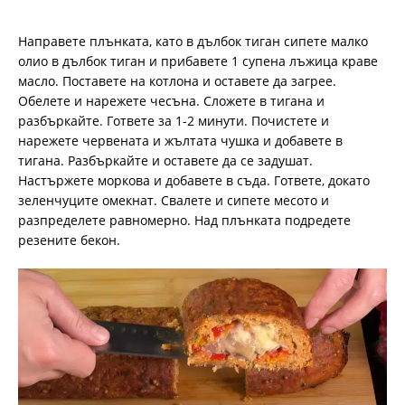
Направете плънката, като в дълбок тиган сипете малко
олио в дълбок тиган и прибавете 1 супена лъжица краве
масло. Поставете на котлона и оставете да загрее.
Обелете и нарежете чесъна. Сложете в тигана и
разбъркайте. Гответе за 1-2 минути. Почистете и
нарежете червената и жълтата чушка и добавете в
тигана. Разбъркайте и оставете да се задушат.
Настържете моркова и добавете в съда. Гответе, докато
зеленчуците омекнат. Свалете и сипете месото и
разпределете равномерно. Над плънката подредете
резените бекон.