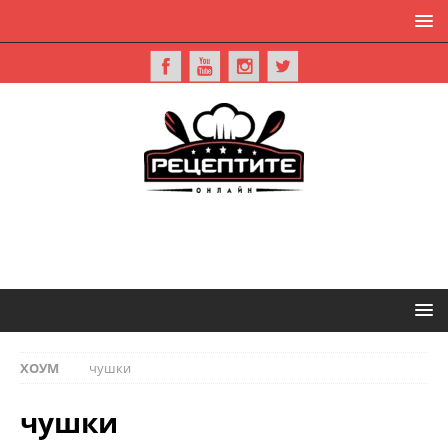
ХОУМ
чушки
чушки