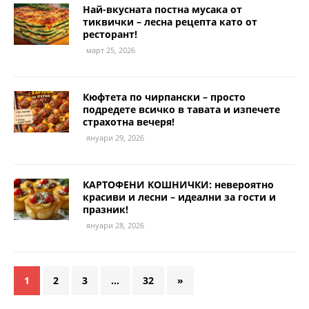
Най-вкусната постна мусака от
тиквички – лесна рецепта като от
ресторант!
март 25, 2026
Кюфтета по чирпански – просто
подредете всичко в тавата и изпечете
страхотна вечеря!
януари 29, 2026
КАРТОФЕНИ КОШНИЧКИ: невероятно
красиви и лесни – идеални за гости и
празник!
януари 28, 2026
1
2
3
…
32
»