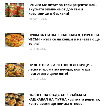
Всички ме питат за тази рецепта: Най-
вкусната зимнина от домати и
краставици в буркани!
август 4, 2026
ПУХКАВА ПИТКА С КАШКАВАЛ, СИРЕНЕ И
ЧЕСЪН – къса се на конци и изчезва още
топла!
юни 28, 2026
ПИЛЕ С ОРИЗ И ЛЕТНИ ЗЕЛЕНЧУЦИ –
лесна и ароматна вечеря, която ще
приготвяте цяло лято!
юни 22, 2026
ПЪЛНЕН ПАТЛАДЖАН С КАЙМА И
КАШКАВАЛ НА ФУРНА – лятната рецепта,
която всеки ще поиска отново!