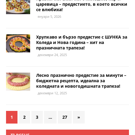
царевица – предястието, в което всички
се влюбиха!
януари 5, 2026
Хрупкаво и бързо предястие с ШУНКА за
Коледа и Нова година – хит на
празничната трапеза!
декември 24, 2025
Лесно празнично предястие за минути –
бюджетна рецепта, идеална за
коледната и новогодишната трапеза!
декември 12, 2025
1
2
3
…
27
»