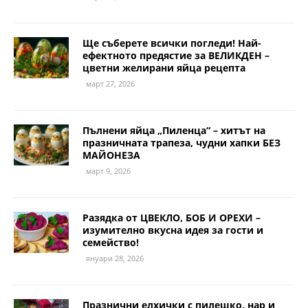
Ще съберете всички погледи! Най-
ефектното предястие за ВЕЛИКДЕН –
цветни желирани яйца рецепта
март 27, 2026
Пълнени яйца „Пиленца“ – хитът на
празничната трапеза, чудни хапки БЕЗ
МАЙОНЕЗА
март 9, 2026
Разядка от ЦВЕКЛО, БОБ И ОРЕХИ –
изумително вкусна идея за гости и
семейство!
януари 28, 2026
Празнични елхички с пилешко, нар и