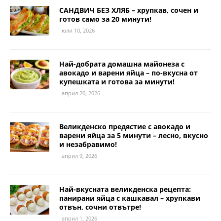
САНДВИЧ БЕЗ ХЛЯБ – хрупкав, сочен и
готов само за 20 минути!
юли 10, 2026
Най-добрата домашна майонеза с
авокадо и варени яйца – по-вкусна от
купешката и готова за минути!
април 20, 2026
Великденско предястие с авокадо и
варени яйца за 5 минути – лесно, вкусно
и незабравимо!
април 9, 2026
Най-вкусната великденска рецепта:
панирани яйца с кашкавал – хрупкави
отвън, сочни отвътре!
април 1, 2026