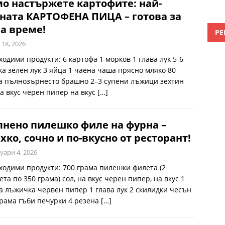
о настържете картофите: най-
ната КАРТОФЕНА ПИЦА – готова за
а време!
РЕ
 18, 2026
ходими продукти: 6 картофа 1 морков 1 глава лук 5-6
ка зелен лук 3 яйца 1 чаена чаша прясно мляко 80
а пълнозърнесто брашно 2–3 супени лъжици зехтин
на вкус черен пипер на вкус
[…]
нено пилешко филе на фурна –
хко, сочно и по-вкусно от ресторант!
уари 4, 2026
ходими продукти: 700 грама пилешки филета (2
та по 350 грама) сол, на вкус черен пипер, на вкус 1
а лъжичка червен пипер 1 глава лук 2 скилидки чесън
грама гъби печурки 4 резена
[…]