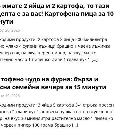
 имате 2 яйца и 2 картофа, то тази
епта е за вас! Картофена пица за 10
нути
ри 20, 2026
ходими продукти: 2 картофа 2 яйца 200 милилитра
но мляко 4 супени лъжици брашно 1 чаена лъжичка
улвер сол, на вкус черен пипер, на вкус малко
ително масло 1 пилешко филе 1 глава лук 1
[…]
тофено чудо на фурна: бърза и
сна семейна вечеря за 15 минути
ри 19, 2026
ходими продукти: 3 яйца 5 картофа 3-4 стръка пресен
аноза 2 глави лук 1 червена чушка сол, на вкус черен
р, на вкус 30 милилитра растително масло 1 пилешко
 червен пипер 100 грама брашно
[…]