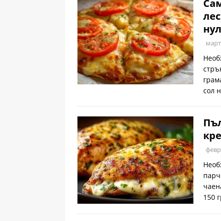
Сам
лес
нул
март
Необ
стръ
грам
сол 
Пъл
кре
февр
Необ
парче
чаен
150 