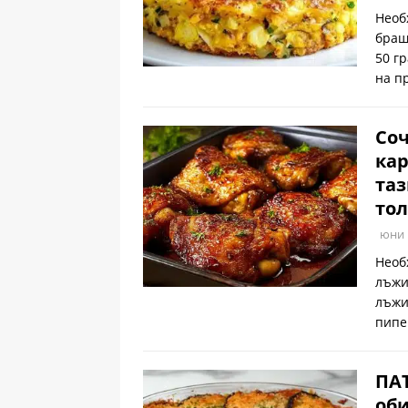
Необ
браш
50 г
на п
Соч
кар
таз
тол
юни 
Необ
лъжи
лъжи
пипе
ПА
оби