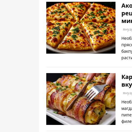
Ако
рец
ми
януа
Необ
пряс
бакп
раст
Кар
вку
януа
Необ
магд
пипе
филе