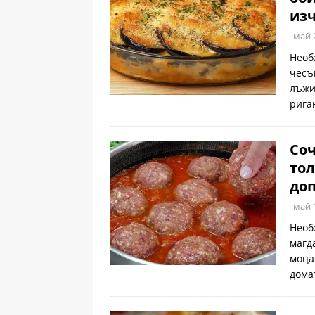
изч
май 
Необ
чесъ
лъжи
рига
Со
тол
до
май 
Необ
магд
моца
дома