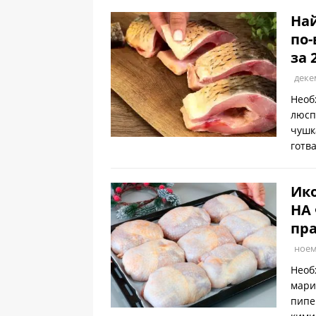
Най
по-
за 
деке
Необ
люсп
чушк
готв
Ик
НА
пра
ноем
Необ
мари
пипе