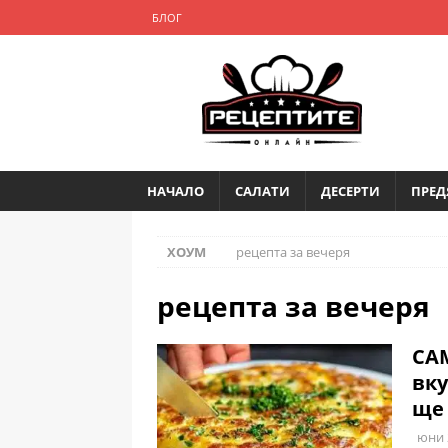
БЛОГ
НАЧАЛО
САЛАТИ
ДЕСЕРТИ
ПРЕД
ХОУМ
рецепта за вечеря
рецепта за вечеря
САМ
вку
ще 
юни 