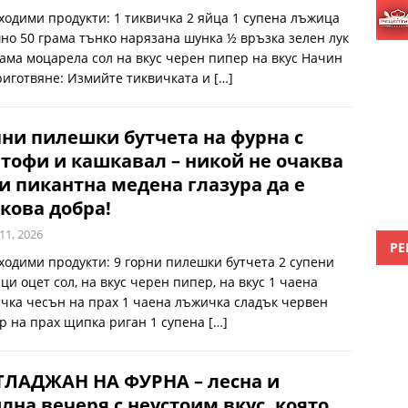
ходими продукти: 1 тиквичка 2 яйца 1 супена лъжица
но 50 грама тънко нарязана шунка ½ връзка зелен лук
рама моцарела сол на вкус черен пипер на вкус Начин
риготвяне: Измийте тиквичката и
[…]
ни пилешки бутчета на фурна с
тофи и кашкавал – никой не очаква
и пикантна медена глазура да е
кова добра!
11, 2026
РЕ
ходими продукти: 9 горни пилешки бутчета 2 супени
ци оцет сол, на вкус черен пипер, на вкус 1 чаена
чка чесън на прах 1 чаена лъжичка сладък червен
р на прах щипка риган 1 супена
[…]
ТЛАДЖАН НА ФУРНА – лесна и
лна вечеря с неустоим вкус, която