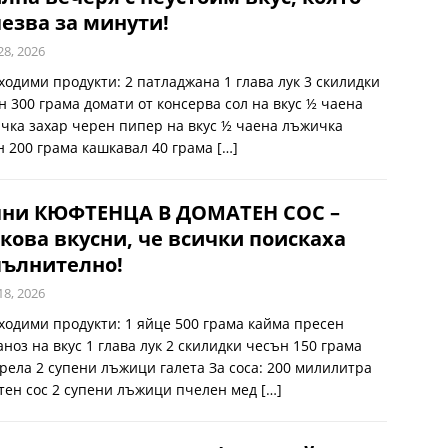
езва за минути!
28, 2026
ходими продукти: 2 патладжана 1 глава лук 3 скилидки
н 300 грама домати от консерва сол на вкус ½ чаена
чка захар черен пипер на вкус ½ чаена лъжичка
н 200 грама кашкавал 40 грама
[…]
чни КЮФТЕНЦА В ДОМАТЕН СОС –
кова вкусни, че всички поискаха
пълнително!
18, 2026
ходими продукти: 1 яйце 500 грама кайма пресен
аноз на вкус 1 глава лук 2 скилидки чесън 150 грама
рела 2 супени лъжици галета За соса: 200 милилитра
тен сос 2 супени лъжици пчелен мед
[…]