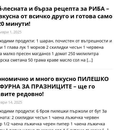
-лесната и бърза рецепта за РИБА –
вкусна от всичко друго и готова само
20 минути!
мври 1, 2025
ходими продукти: 1 шаран, почистен от вътрешности и
и 1 глава лук 1 морков 2 скилидки чесън 1 червена
а малко пресен магданоз 1 домат 250 милилитра
арска сметана 50 грама краве масло сол на
[…]
ономично и много вкусно ПИЛЕШКО
 ФУРНА ЗА ПРАЗНИЦИТЕ – ще го
вите редовно!
ври 14, 2025
ходими продукти: 6 броя пилешки пържоли от бут За
ната: 2 скилидки чесън 1 чаена лъжичка червен
р 1/2 чаена лъжичка черен пипер 1 чаена лъжичка