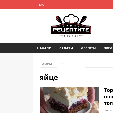
БЛОГ
НАЧАЛО
САЛАТИ
ДЕСЕРТИ
ПРЕД
ХОУМ
яйце
яйце
Тор
шок
топ
авгус