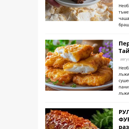
Необ
тъме
чаша
браш
Пе
Тай
авгус
Необ
лъжи
суше
пани
лъж
РУ
ФУР
раз