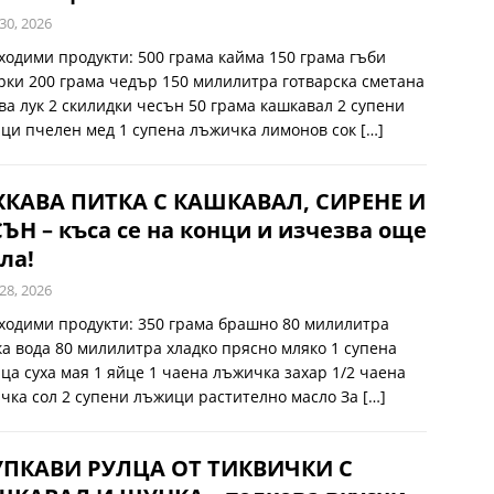
30, 2026
ходими продукти: 500 грама кайма 150 грама гъби
рки 200 грама чедър 150 милилитра готварска сметана
ава лук 2 скилидки чесън 50 грама кашкавал 2 супени
ци пчелен мед 1 супена лъжичка лимонов сок
[…]
ХКАВА ПИТКА С КАШКАВАЛ, СИРЕНЕ И
ЪН – къса се на конци и изчезва още
ла!
28, 2026
ходими продукти: 350 грама брашно 80 милилитра
ка вода 80 милилитра хладко прясно мляко 1 супена
ца суха мая 1 яйце 1 чаена лъжичка захар 1/2 чаена
чка сол 2 супени лъжици растително масло За
[…]
УПКАВИ РУЛЦА ОТ ТИКВИЧКИ С