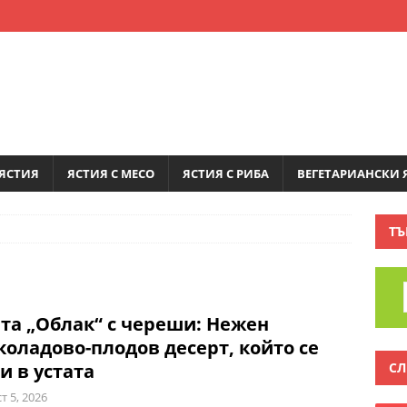
ЯСТИЯ
ЯСТИЯ С МЕСО
ЯСТИЯ С РИБА
ВЕГЕТАРИАНСКИ 
ТЪ
та „Облак“ с череши: Нежен
оладово-плодов десерт, който се
СЛ
и в устата
т 5, 2026