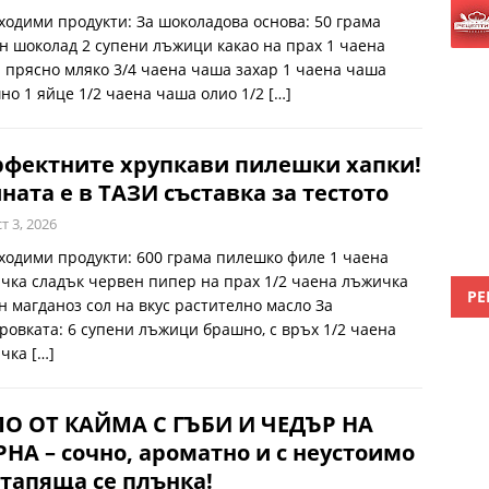
ходими продукти: За шоколадова основа: 50 грама
н шоколад 2 супени лъжици какао на прах 1 чаена
 прясно мляко 3/4 чаена чаша захар 1 чаена чаша
но 1 яйце 1/2 чаена чаша олио 1/2
[…]
рфектните хрупкави пилешки хапки!
ната е в ТАЗИ съставка за тестото
т 3, 2026
ходими продукти: 600 грама пилешко филе 1 чаена
чка сладък червен пипер на прах 1/2 чаена лъжичка
РЕ
н магданоз сол на вкус растително масло За
ровката: 6 супени лъжици брашно, с връх 1/2 чаена
ичка
[…]
ЛО ОТ КАЙМА С ГЪБИ И ЧЕДЪР НА
НА – сочно, ароматно и с неустоимо
тапяща се плънка!