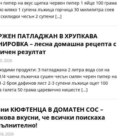
н пипер на вкус щипка червен пипер 1 яйце 100 грама
ло мляко 1 супена лъжица горчица 30 милилитра соев
2 скилидки чесън 2 супени
[…]
РЖЕН ПАТЛАДЖАН В ХРУПКАВА
ИРОВКА – лесна домашна рецепта с
ичен резултат
3, 2026
ходими продукти: 3 патладжана 2 литра вода сол на
 1/4 чаена лъжичка сушен чесън смлян черен пипер на
 1-2 броя дафинов лист 2-3 супени лъжици оцет 100
а галета 50 грама царевично нишесте
[…]
чни КЮФТЕНЦА В ДОМАТЕН СОС –
кова вкусни, че всички поискаха
пълнително!
18, 2026