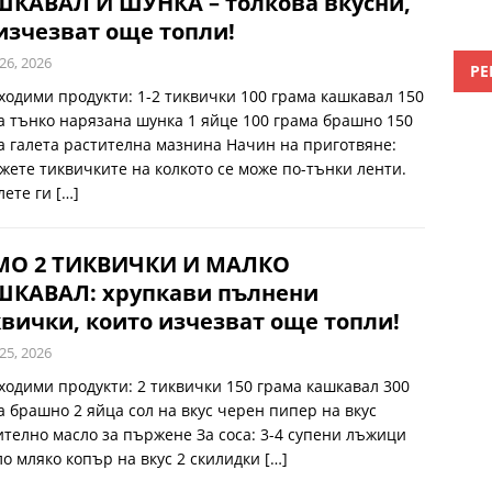
ШКАВАЛ И ШУНКА – толкова вкусни,
изчезват още топли!
26, 2026
РЕ
ходими продукти: 1-2 тиквички 100 грама кашкавал 150
а тънко нарязана шунка 1 яйце 100 грама брашно 150
а галета растителна мазнина Начин на приготвяне:
жете тиквичките на колкото се може по-тънки ленти.
лете ги
[…]
МО 2 ТИКВИЧКИ И МАЛКО
ШКАВАЛ: хрупкави пълнени
вички, които изчезват още топли!
25, 2026
ходими продукти: 2 тиквички 150 грама кашкавал 300
а брашно 2 яйца сол на вкус черен пипер на вкус
ително масло за пържене За соса: 3-4 супени лъжици
ло мляко копър на вкус 2 скилидки
[…]