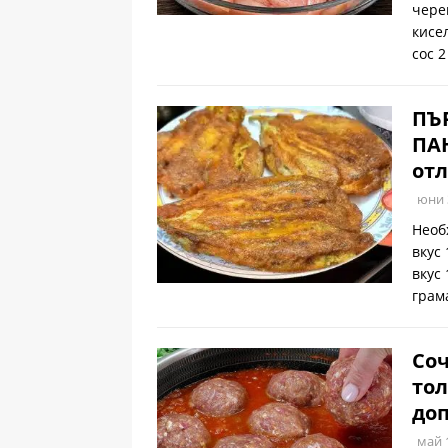
чере
кисе
сос 
ПЪ
ПАН
отл
юни 
Необ
вкус
вкус
грам
Со
тол
до
май 