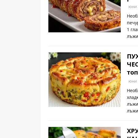
юни 
Необ
печу
1 гл
лъжи
ПУ
ЧЕС
топ
юни 
Необ
хлад
лъжи
лъжи
ХР