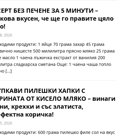
ЕРТ БЕЗ ПЕЧЕНЕ ЗА 5 МИНУТИ –
кова вкусен, че ще го правите цяло
о!
8, 2026
ходими продукти: 1 яйце 70 грама захар 45 грама
вично нишесте 500 милилитра прясно мляко 25 грама
е масло 1 чаена лъжичка екстракт от ванилия 200
литра сладкарска сметана Още: 1 чаена чаша топло
но
[…]
УПКАВИ ПИЛЕШКИ ХАПКИ С
РИНАТА ОТ КИСЕЛО МЛЯКО – винаги
ни, крехки и със златиста,
фектна коричка!
5, 2026
ходими продукти: 600 грама пилешко филе сол на вкус