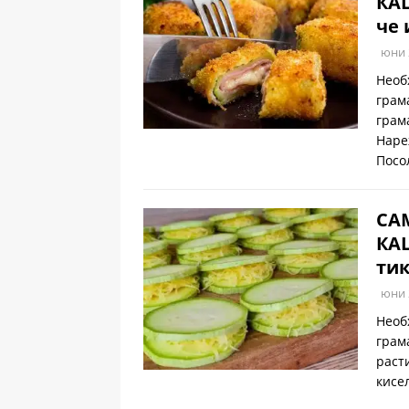
КА
че 
юни 
Необ
грам
грам
Наре
Посо
СА
КА
тик
юни 
Необ
грам
раст
кисе