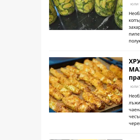
юли 
Необ
копъ
заха
пипе
полу
ХР
МАЗ
пра
юли 
Необ
лъжи
чаен
чесъ
чере