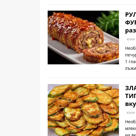
РУ
ФУР
раз
юни 
Необ
печу
1 гл
лъжи
ЗЛ
ТИГ
вку
юни 
Необ
мляк
на в