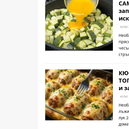
САМ
зап
иск
юли 
Необ
пряс
чесъ
стръ
КЮ
ТОП
и з
юли 
Необ
лъжи
лук 
дома