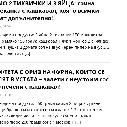
О 2 ТИКВИЧКИ И 3 ЯЙЦА: сочна
еканка с кашкавал, която всички
ат допълнително!
2, 2026
ходими продукти: 3 яйца 2 тиквички 150 милилитра
но мляко 150 грама кашкавал 1 лук 1 морков 2 скилидки
н 1 чушка 2 домата сол на вкус черен пипер на вкус 2-3
ка зелен лук
[…]
ФТЕТА С ОРИЗ НА ФУРНА, КОИТО СЕ
ЯТ В УСТАТА – залети с неустоим сос
апечени с кашкавал!
1, 2026
ходими продукти: 450 грама кайма 2 яйца 2 супени
ци брашно малко пресен магданоз 2-3 стръка зелен
2-3 скилидки чесън 2 глави лук 2 супени лъжиц
тено пюре 200 грама ориз 1 морков 1
[…]