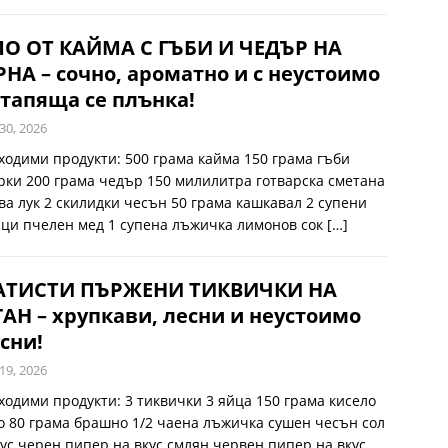
ЛО ОТ КАЙМА С ГЪБИ И ЧЕДЪР НА
НА – сочно, ароматно и с неустоимо
тапяща се плънка!
30, 2026
ходими продукти: 500 грама кайма 150 грама гъби
рки 200 грама чедър 150 милилитра готварска сметана
ава лук 2 скилидки чесън 50 грама кашкавал 2 супени
ци пчелен мед 1 супена лъжичка лимонов сок
[…]
АТИСТИ ПЪРЖЕНИ ТИКВИЧКИ НА
АН – хрупкави, лесни и неустоимо
сни!
19, 2026
ходими продукти: 3 тиквички 3 яйца 150 грама кисело
о 80 грама брашно 1/2 чаена лъжичка сушен чесън сол
кус черен пипер на вкус смлян червен пипер на вкус