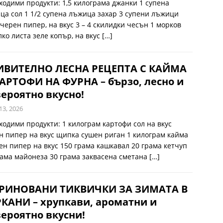
ходими продукти: 1,5 килограма джанки 1 супена
ца сол 1 1/2 супена лъжица захар 3 супени лъжици
 черен пипер, на вкус 3 – 4 скилидки чесън 1 морков
лко листа зеле копър, на вкус
[…]
ИВИТЕЛНО ЛЕСНА РЕЦЕПТА С КАЙМА
АРТОФИ НА ФУРНА – бързо, лесно и
ероятно вкусно!
13, 2026
ходими продукти: 1 килограм картофи сол на вкус
н пипер на вкус щипка сушен риган 1 килограм кайма
ен пипер на вкус 150 грама кашкавал 20 грама кетчуп
рама майонеза 30 грама заквасена сметана
[…]
РИНОВАНИ ТИКВИЧКИ ЗА ЗИМАТА В
КАНИ – хрупкави, ароматни и
ероятно вкусни!