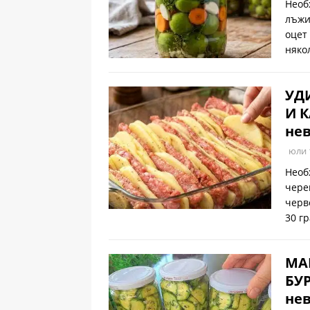
Необ
лъжи
оцет
няко
УД
И К
нев
юли 
Необ
чере
черв
30 г
МА
БУР
нев