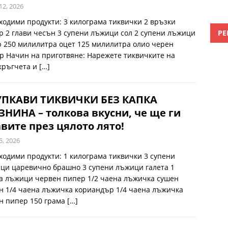
12, 2026
ходими продукти: 3 килограма тиквички 2 връзки
РЕ
р 2 глави чесън 3 супени лъжици сол 2 супени лъжици
р 250 милилитра оцет 125 милилитра олио черен
р Начин на приготвяне: Нарежете тиквичките на
кръгчета и
[…]
УПКАВИ ТИКВИЧКИ БЕЗ КАПКА
НИНА – толкова вкусни, че ще ги
вите през цялото лято!
5, 2026
ходими продукти: 1 килограма тиквички 3 супени
ци царевично брашно 3 супени лъжици галета 1
а лъжици червен пипер 1/2 чаена лъжичка сушен
н 1/4 чаена лъжичка кориандър 1/4 чаена лъжичка
н пипер 150 грама
[…]