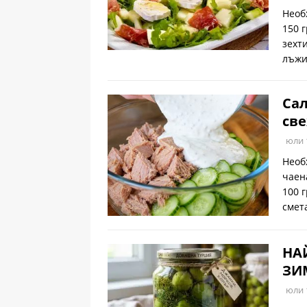
Необ
150 
зехт
лъжи
Сал
све
юли 
Необ
чаен
100 
смет
НА
ЗИМ
юли 