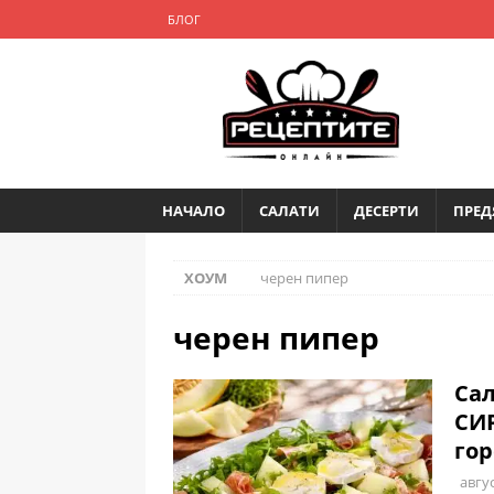
БЛОГ
НАЧАЛО
САЛАТИ
ДЕСЕРТИ
ПРЕД
ХОУМ
черен пипер
черен пипер
Са
СИР
гор
авгус