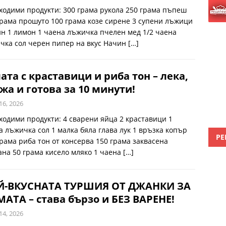
ходими продукти: 300 грама рукола 250 грама пъпеш
грама прошуто 100 грама козе сирене 3 супени лъжици
ин 1 лимон 1 чаена лъжичка пчелен мед 1/2 чаена
чка сол черен пипер на вкус Начин
[…]
ата с краставици и риба тон – лека,
жа и готова за 10 минути!
16, 2026
ходими продукти: 4 сварени яйца 2 краставици 1
а лъжичка сол 1 малка бяла глава лук 1 връзка копър
РЕ
грама риба тон от консерва 150 грама заквасена
ана 50 грама кисело мляко 1 чаена
[…]
Й-ВКУСНАТА ТУРШИЯ ОТ ДЖАНКИ ЗА
АТА – става бързо и БЕЗ ВАРЕНЕ!
14, 2026