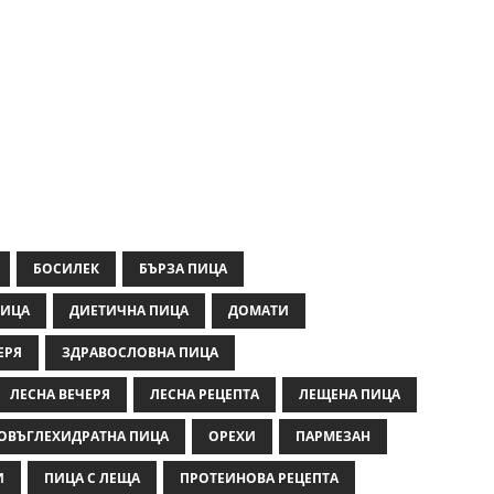
БОСИЛЕК
БЪРЗА ПИЦА
ПИЦА
ДИЕТИЧНА ПИЦА
ДОМАТИ
ЕРЯ
ЗДРАВОСЛОВНА ПИЦА
ЛЕСНА ВЕЧЕРЯ
ЛЕСНА РЕЦЕПТА
ЛЕЩЕНА ПИЦА
ОВЪГЛЕХИДРАТНА ПИЦА
ОРЕХИ
ПАРМЕЗАН
И
ПИЦА С ЛЕЩА
ПРОТЕИНОВА РЕЦЕПТА