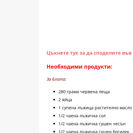
Цъкнете тук за да споделите във
Необходими продукти:
За блата:
280 грама червена леща
2 яйца
1 супена лъжица растително масло
1/2 чаена лъжичка сол
1/2 чаена лъжичка сушен чесън
1/2 чаена лъжичка сушен босилек