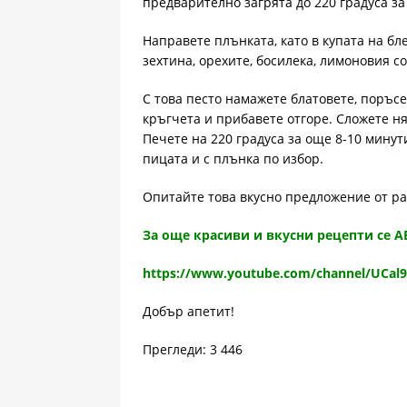
предварително загрята до 220 градуса за
Направете плънката, като в купата на бл
зехтина, орехите, босилека, лимоновия со
С това песто намажете блатовете, поръс
кръгчета и прибавете отгоре. Сложете н
Печете на 220 градуса за още 8-10 минут
пицата и с плънка по избор.
Опитайте това вкусно предложение от р
За още красиви и вкусни рецепти се 
https://www.youtube.com/channel/UCal
Добър апетит!
Прегледи: 3 446