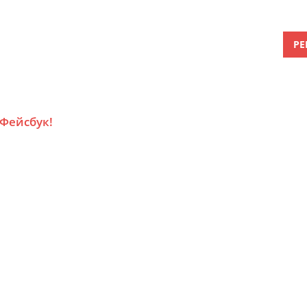
РЕ
 Фейсбук!