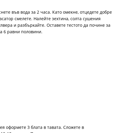
ете във вода за 2 часа. Като омекне, отцедете добре
пасатор смелете. Налейте зехтина, солта сушения
улвера и разбъркайте. Оставете тестото да почине за
на 6 равни половини.
ея оформете 3 блата в тавата. Сложете в