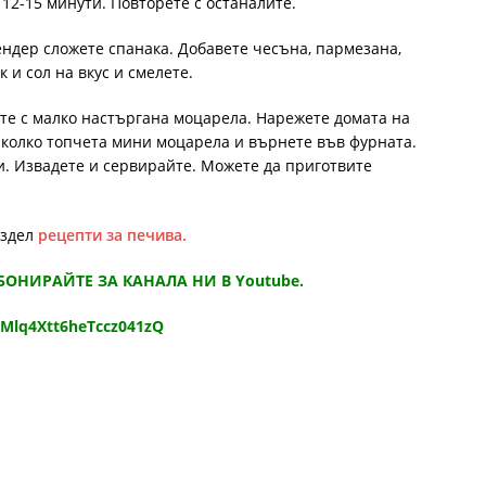
 12-15 минути. Повторете с останалите.
ендер сложете спанака. Добавете чесъна, пармезана,
к и сол на вкус и смелете.
ете с малко настъргана моцарела. Нарежете домата на
яколко топчета мини моцарела и върнете във фурната.
и. Извадете и сервирайте. Можете да приготвите
аздел
рецепти за печива.
АБОНИРАЙТЕ ЗА КАНАЛА НИ В Youtube.
9Mlq4Xtt6heTccz041zQ