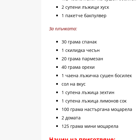
2 супени лъжици хуск
1 пакетче бакпулвер
За плънката:
30 грама спанак
1 скилидка чесън
20 грама пармезан
40 грама орехи
1 чаена лъжичка сушен босилек
сол на вкус
1 супена лъжица зехтин
1 супена лъжица лимонов сок
100 грама настъргана моцарела
2 домата
125 грама мини моцарела
Начин на приготвяне: