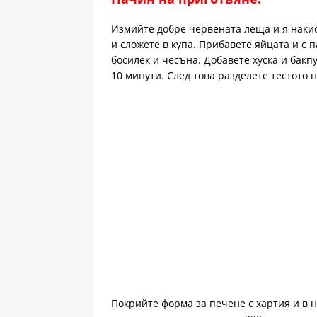
Измийте добре червената леща и я накисн
и сложете в купа. Прибавете яйцата и с 
босилек и чесъна. Добавете хуска и бакп
10 минути. След това разделете тестото 
Покрийте форма за печене с хартия и в н