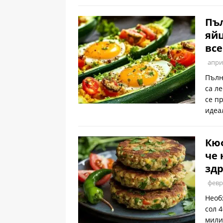
Пъл
яйц
все
апри
Пълн
са л
се п
идеа
Кюф
че 
здр
февр
Необ
сол 
мили