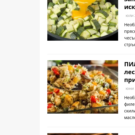
иск
юли 
Необ
пряс
чесъ
стръ
ПИ
лес
при
юни 
Необ
филе
скил
масл