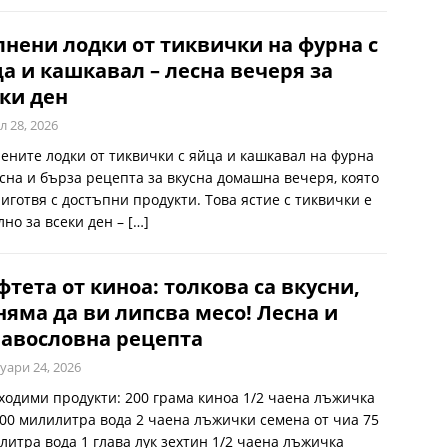
нени лодки от тиквички на фурна с
а и кашкавал – лесна вечеря за
ки ден
л 28, 2026
ените лодки от тиквички с яйца и кашкавал на фурна
есна и бърза рецепта за вкусна домашна вечеря, която
риготвя с достъпни продукти. Това ястие с тиквички е
лно за всеки ден –
[…]
тета от киноа: толкова са вкусни,
няма да ви липсва месо! Лесна и
авословна рецепта
уари 24, 2026
ходими продукти: 200 грама киноа 1/2 чаена лъжичка
400 милилитра вода 2 чаена лъжички семена от чиа 75
литра вода 1 глава лук зехтин 1/2 чаена лъжичка