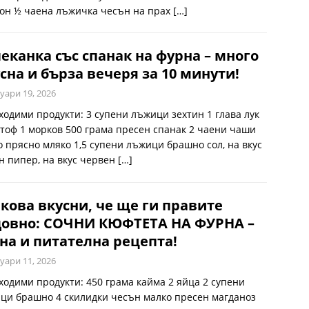
он ½ чаена лъжичка чесън на прах
[…]
еканка със спанак на фурна – много
сна и бърза вечеря за 10 минути!
уари 19, 2026
ходими продукти: 3 супени лъжици зехтин 1 глава лук
ртоф 1 морков 500 грама пресен спанак 2 чаени чаши
о прясно мляко 1,5 супени лъжици брашно сол, на вкус
н пипер, на вкус червен
[…]
кова вкусни, че ще ги правите
довно: СОЧНИ КЮФТЕТА НА ФУРНА –
на и питателна рецепта!
уари 11, 2026
ходими продукти: 450 грама кайма 2 яйца 2 супени
ци брашно 4 скилидки чесън малко пресен магданоз