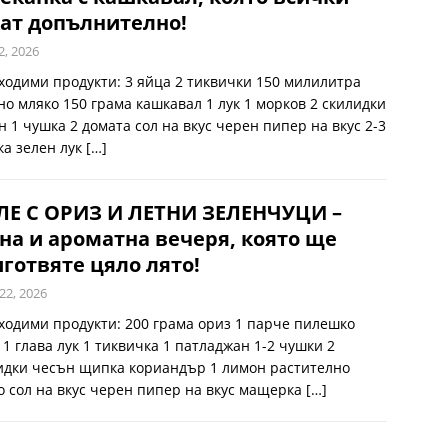
ат допълнително!
2, 2026
ходими продукти: 3 яйца 2 тиквички 150 милилитра
но мляко 150 грама кашкавал 1 лук 1 морков 2 скилидки
н 1 чушка 2 домата сол на вкус черен пипер на вкус 2-3
ка зелен лук
[…]
ЛЕ С ОРИЗ И ЛЕТНИ ЗЕЛЕНЧУЦИ –
на и ароматна вечеря, която ще
готвяте цяло лято!
22, 2026
ходими продукти: 200 грама ориз 1 парче пилешко
 1 глава лук 1 тиквичка 1 патладжан 1-2 чушки 2
идки чесън щипка кориандър 1 лимон растително
о сол на вкус черен пипер на вкус мащерка
[…]