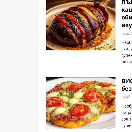
ПЪ
каш
оби
вку
май 
Необ
скил
супе
рига
ВИ
без
май 
Необ
яйца
сол 
суше