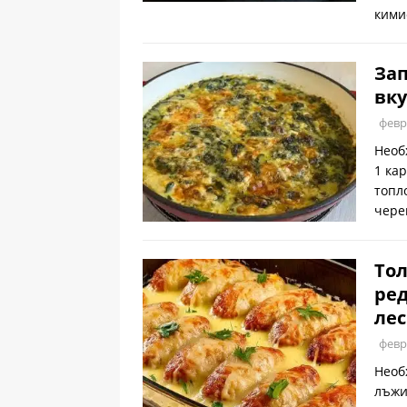
кими
Зап
вку
февр
Необ
1 ка
топл
чере
Тол
ре
лес
февр
Необ
лъжи