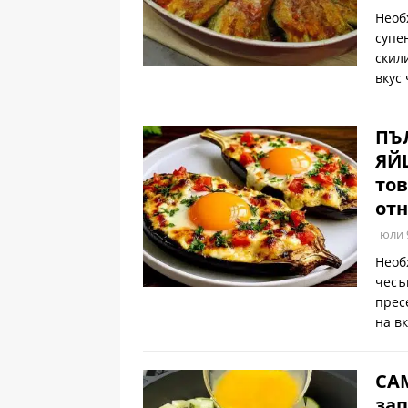
Необ
супе
скил
вкус
ПЪ
ЯЙЦ
тов
отн
юли 
Необ
чесъ
прес
на в
САМ
зап