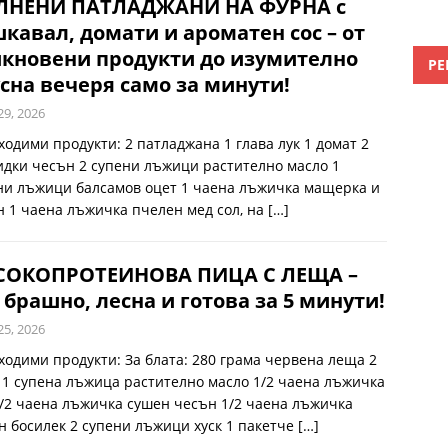
ЛНЕНИ ПАТЛАДЖАНИ НА ФУРНА с
кавал, домати и ароматен сос – от
кновени продукти до изумително
РЕ
сна вечеря само за минути!
29, 2026
ходими продукти: 2 патладжана 1 глава лук 1 домат 2
идки чесън 2 супени лъжици растително масло 1
ни лъжици балсамов оцет 1 чаена лъжичка мащерка и
н 1 чаена лъжичка пчелен мед сол, на
[…]
СОКОПРОТЕИНОВА ПИЦА С ЛЕЩА –
 брашно, лесна и готова за 5 минути!
25, 2026
ходими продукти: За блата: 280 грама червена леща 2
 1 супена лъжица растително масло 1/2 чаена лъжичка
1/2 чаена лъжичка сушен чесън 1/2 чаена лъжичка
н босилек 2 супени лъжици хуск 1 пакетче
[…]