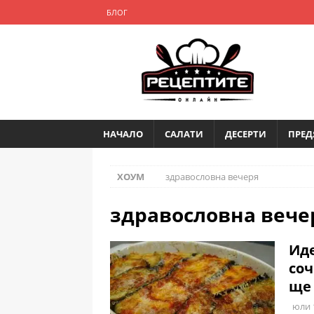
БЛОГ
НАЧАЛО
САЛАТИ
ДЕСЕРТИ
ПРЕД
ХОУМ
здравословна вечеря
здравословна вече
Иде
соч
ще 
юли 