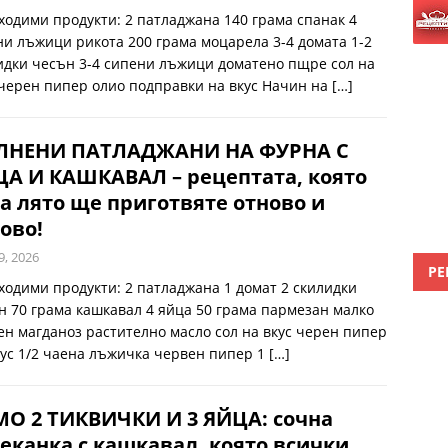
ходими продукти: 2 патладжана 140 грама спанак 4
ни лъжици рикота 200 грама моцарела 3-4 домата 1-2
идки чесън 3-4 сипени лъжици доматено пщре сол на
 черен пипер олио подправки на вкус Начин на
[…]
ЛНЕНИ ПАТЛАДЖАНИ НА ФУРНА С
А И КАШКАВАЛ – рецептата, която
а лято ще приготвяте отново и
ово!
9, 2026
РЕ
ходими продукти: 2 патладжана 1 домат 2 скилидки
н 70 грама кашкавал 4 яйца 50 грама пармезан малко
ен магданоз растително масло сол на вкус черен пипер
кус 1/2 чаена лъжичка червен пипер 1
[…]
О 2 ТИКВИЧКИ И 3 ЯЙЦА: сочна
еканка с кашкавал, която всички