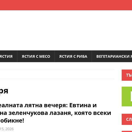
ЯСТИЯ
ЯСТИЯ С МЕСО
ЯСТИЯ С РИБА
ВЕГЕТАРИАНСКИ 
ТЪ
ря
алната лятна вечеря: Евтина и
на зеленчукова лазаня, която всеки
СЛ
обикне!
15, 2026