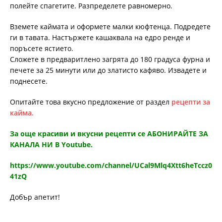
полейте спагетите. Разпределете равномерно.
Вземете каймата и оформете малки кюфтенца. Подредете
ги в тавата. Настържете кашаквала на едро ренде и
поръсете ястието.
Сложете в предваритлено загрята до 180 градуса фурна и
печете за 25 минути или до златисто кафяво. Извадете и
поднесете.
Опитайте това вкусно предложение от раздел
рецепти за
кайма.
За още красиви и вкусни рецепти се АБОНИРАЙТЕ ЗА
КАНАЛА НИ В Youtube.
https://www.youtube.com/channel/UCal9Mlq4Xtt6heTccz0
41zQ
Добър апетит!