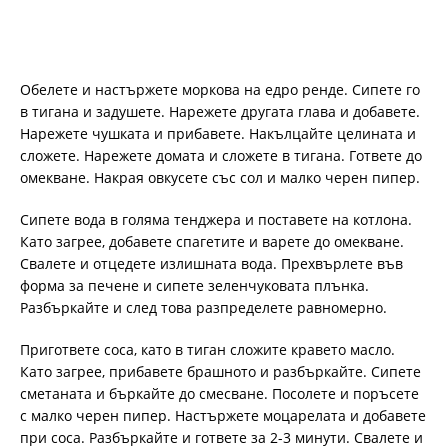
Обелете и настържете моркова на едро ренде. Сипете го
в тигана и задушете. Нарежете другата глава и добавете.
Нарежете чушката и прибавете. Накълцайте целината и
сложете. Нарежете домата и сложете в тигана. Гответе до
омекване. Накрая овкусете със сол и малко черен пипер.
Сипете вода в голяма тенджера и поставете на котлона.
Като загрее, добавете спагетите и варете до омекване.
Свалете и отцедете излишната вода. Прехвърлете във
форма за печене и сипете зеленчуковата плънка.
Разбъркайте и след това разпределете равномерно.
Пригответе соса, като в тиган сложите кравето масло.
Като загрее, прибавете брашното и разбъркайте. Сипете
сметаната и бъркайте до смесване. Посолете и поръсете
с малко черен пипер. Настържете моцарелата и добавете
при соса. Разбъркайте и гответе за 2-3 минути. Свалете и