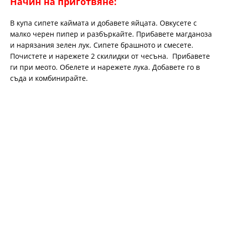
Начин на приготвяне:
В купа сипете каймата и добавете яйцата. Овкусете с
малко черен пипер и разбъркайте. Прибавете магданоза
и нарязания зелен лук. Сипете брашното и смесете.
Почистете и нарежете 2 скилидки от чесъна. Прибавете
ги при меото. Обелете и нарежете лука. Добавете го в
съда и комбинирайте.