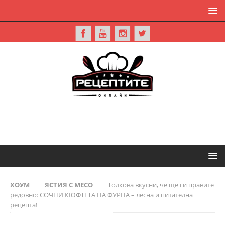
ХОУМ
ЯСТИЯ С МЕСО
Толкова вкусни, че ще ги правите
редовно: СОЧНИ КЮФТЕТА НА ФУРНА – лесна и питателна
рецепта!