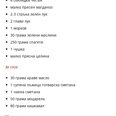
4 скилидки чесън
малко пресен магданоз
2-3 стръка зелен лук
2 глави лук
1 морков
30 грама зелени маслини
250 грама спагети
1 чушка
малко прясна целина
За соса:
30 грама краве масло
1 супена лъжица готварска сметана
1 чаена сметана
50 грама моцарела
80 грама кашкавал