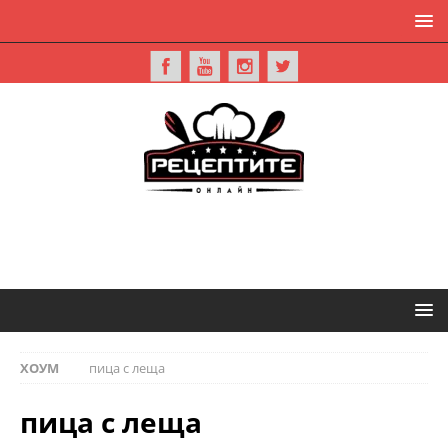
ХОУМ
пица с леща
пица с леща