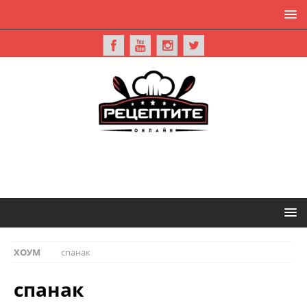
ХОУМ
спанак
спанак