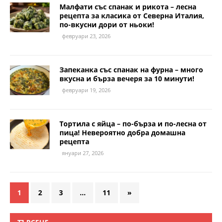
Малфати със спанак и рикота – лесна
рецепта за класика от Северна Италия,
по-вкусни дори от ньоки!
февруари 23, 2026
Запеканка със спанак на фурна – много
вкусна и бърза вечеря за 10 минути!
февруари 19, 2026
Тортила с яйца – по-бърза и по-лесна от
пица! Невероятно добра домашна
рецепта
януари 27, 2026
1
2
3
…
11
»