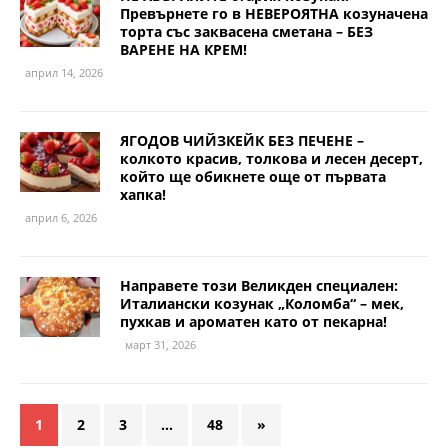
Превърнете го в НЕВЕРОЯТНА козуначена
торта със заквасена сметана – БЕЗ
ВАРЕНЕ НА КРЕМ!
април 14, 2026
ЯГОДОВ ЧИЙЗКЕЙК БЕЗ ПЕЧЕНЕ –
колкото красив, толкова и лесен десерт,
който ще обикнете още от първата
хапка!
април 6, 2026
Направете този Великден специален:
Италиански козунак „Коломба“ – мек,
пухкав и ароматен като от пекарна!
март 31, 2026
1
2
3
…
48
»