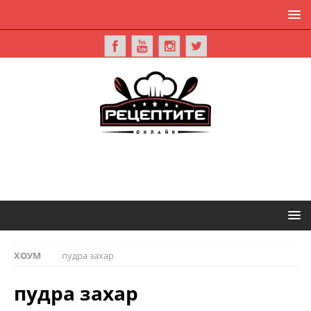
ХОУМ
пудра захар
пудра захар