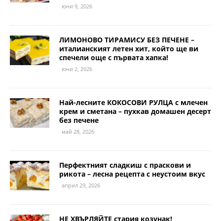
юни 9, 2026
ЛИМОНОВО ТИРАМИСУ БЕЗ ПЕЧЕНЕ –
италианският летен хит, който ще ви
спечели още с първата хапка!
юни 2, 2026
Най-лесните КОКОСОВИ РУЛЦА с млечен
крем и сметана – пухкав домашен десерт
без печене
май 28, 2026
Перфектният сладкиш с праскови и
рикота – лесна рецепта с неустоим вкус
април 29, 2026
НЕ ХВЪРЛЯЙТЕ стария козунак!