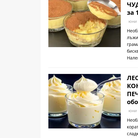
ЧУД
за 
юни 
Необ
лъжи
грам
биск
Нале
ЛЕ
КО
ПЕЧ
обо
юни 
Необ
кора
слад