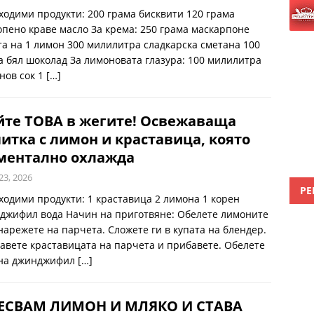
ходими продукти: 200 грама бисквити 120 грама
опено краве масло За крема: 250 грама маскарпоне
та на 1 лимон 300 милилитра сладкарска сметана 100
а бял шоколад За лимоновата глазура: 100 милилитра
нов сок 1
[…]
йте ТОВА в жегите! Освежаваща
итка с лимон и краставица, която
ментално охлажда
23, 2026
РЕ
ходими продукти: 1 краставица 2 лимона 1 корен
джифил вода Начин на приготвяне: Обелете лимоните
 нарежете на парчета. Сложете ги в купата на блендер.
авете краставицата на парчета и прибавете. Обелете
на джинджифил
[…]
ЕСВАМ ЛИМОН И МЛЯКО И СТАВА