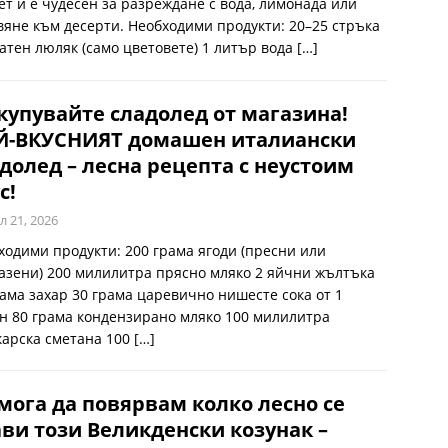
ет и е чудесен за разреждане с вода, лимонада или
вяне към десерти. Необходими продукти: 20–25 стръка
атен люляк (само цветовете) 1 литър вода
[…]
купувайте сладолед от магазина!
Й-ВКУСНИЯТ домашен италиански
долед – лесна рецепта с неустоим
с!
л 21, 2026
ходими продукти: 200 грама ягоди (пресни или
азени) 200 милилитра прясно мляко 2 яйчни жълтъка
рама захар 30 грама царевично нишесте сока от 1
н 80 грама кондензирано мляко 100 милилитра
карска сметана 100
[…]
мога да повярвам колко лесно се
ви този Великденски козунак –