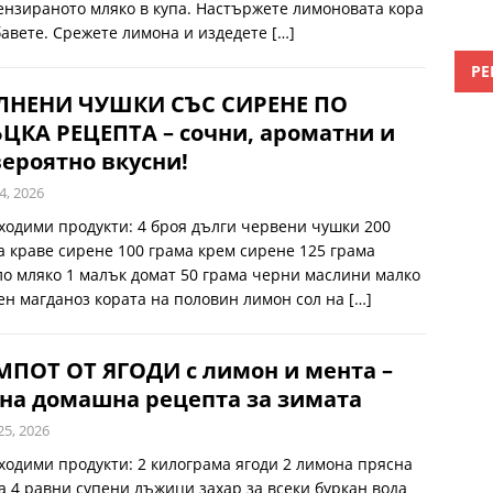
ензираното мляко в купа. Настържете лимоновата кора
бавете. Срежете лимона и издедете
[…]
РЕ
ЛНЕНИ ЧУШКИ СЪС СИРЕНЕ ПО
ЦКА РЕЦЕПТА – сочни, ароматни и
ероятно вкусни!
4, 2026
ходими продукти: 4 броя дълги червени чушки 200
а краве сирене 100 грама крем сирене 125 грама
ло мляко 1 малък домат 50 грама черни маслини малко
ен магданоз кората на половин лимон сол на
[…]
ПОТ ОТ ЯГОДИ с лимон и мента –
на домашна рецепта за зимата
25, 2026
ходими продукти: 2 килограма ягоди 2 лимона прясна
а 4 равни супени лъжици захар за всеки буркан вода