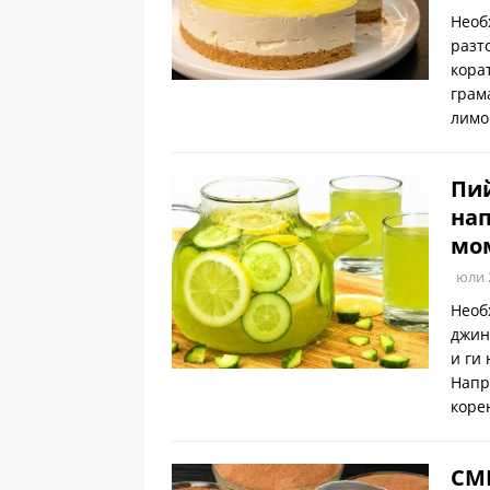
Необ
разт
кора
грам
лимо
Пи
нап
мо
юли 
Необ
джин
и ги
Напр
коре
СМ