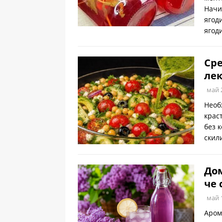
Начи
ягод
ягод
Ср
лек
май 
Необ
крас
без к
скил
Дом
че 
май 
Аром