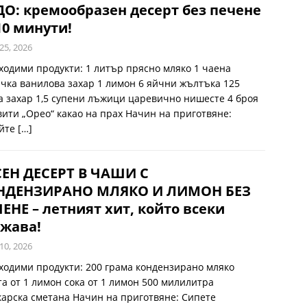
О: кремообразен десерт без печене
10 минути!
25, 2026
ходими продукти: 1 литър прясно мляко 1 чаена
чка ванилова захар 1 лимон 6 яйчни жълтъка 125
а захар 1,5 супени лъжици царевично нишесте 4 броя
вити „Орео“ какао на прах Начин на приготвяне:
йте
[…]
СЕН ДЕСЕРТ В ЧАШИ С
НДЕНЗИРАНО МЛЯКО И ЛИМОН БЕЗ
ЕНЕ – летният хит, който всеки
жава!
10, 2026
ходими продукти: 200 грама кондензирано мляко
та от 1 лимон сока от 1 лимон 500 милилитра
карска сметана Начин на приготвяне: Сипете