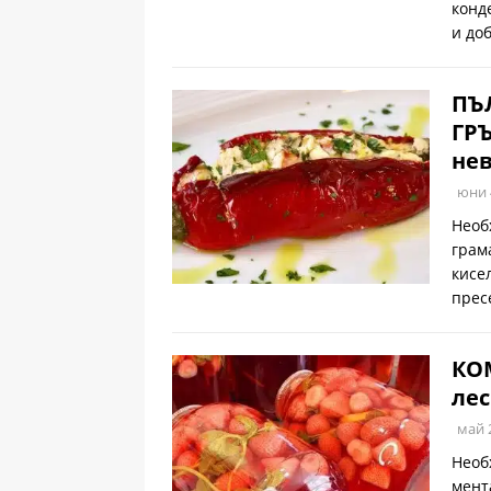
конд
и до
ПЪ
ГРЪ
нев
юни 
Необ
грам
кисе
прес
КОМ
лес
май 
Необ
мент