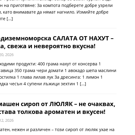
н на приготвяне: За компота подберете добре узрели
и, като внимавате да нямат нагнило. Измийте добре
ите
[…]
едиземноморска САЛАТА ОТ НАХУТ –
а, свежа и невероятно вкусна!
20, 2026
ходими продукти: 400 грама нахут от консерва 1
тавица 350 грама чери домати 1 авокадо шепа маслини
остилка 1 глава лилав лук За дресинга: 1 лимон 1
идка чесън 4 супени лъжици зехтин 1
[…]
ашен сироп от ЛЮЛЯК – не очаквах,
става толкова ароматен и вкусен!
12, 2026
атен, нежен и различен – този сироп от люляк ухае на