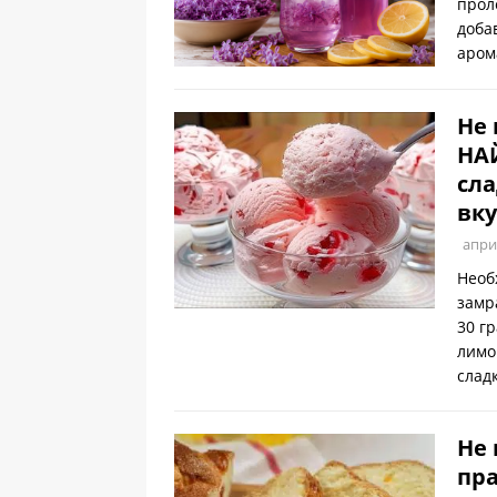
прол
доба
аром
Не 
НА
сла
вку
апри
Необ
замр
30 г
лимо
слад
Не 
пра