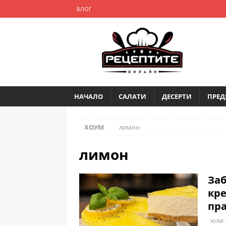
БЛОГ
НАЧАЛО
САЛАТИ
ДЕСЕРТИ
ПРЕД
ХОУМ
лимон
лимон
Заб
кр
пра
юли 