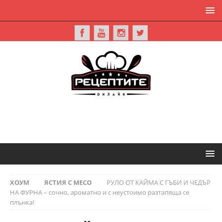
ХОУМ
ЯСТИЯ С МЕСО
РУЛО ОТ КАЙМА С ГЪБИ И ЧЕДЪР
НА ФУРНА – сочно, ароматно и с неустоимо разтапяща се
плънка!