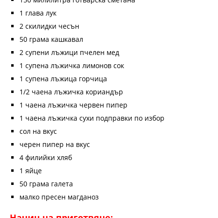
1 глава лук
2 скилидки чесън
50 грама кашкавал
2 супени лъжици пчелен мед
1 супена лъжичка лимонов сок
1 супена лъжица горчица
1/2 чаена лъжичка кориандър
1 чаена лъжичка червен пипер
1 чаена лъжичка сухи подправки по избор
сол на вкус
черен пипер на вкус
4 филийки хляб
1 яйце
50 грама галета
малко пресен магданоз
Начин на приготвяне: