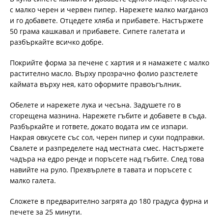
с малко черен и червен пипер. Нарежете малко магданоз
и го добавете. Отцедете хляба и прибавете. Настържете
50 грама кашкавал и прибавете. Сипете галетата и
разбъркайте всичко добре.
Покрийте форма за печене с хартия и я намажете с малко
растително масло. Върху прозрачно фолио разстелете
каймата върху нея, като оформите правоъгълник.
Обелете и нарежете лука и чесъна. Задушете го в
сгорещена мазнина. Нарежете гъбите и добавете в съда.
Разбъркайте и гответе, докато водата им се изпари.
Накрая овкусете със сол, черен пипер и сухи подправки.
Свалете и разпределете над местната смес. Настържете
чадъра на едро ренде и поръсете над гъбите. След това
навийте на руло. Прехвърлете в тавата и поръсете с
малко галета.
Сложете в предварително загрята до 180 градуса фурна и
печете за 25 минути.