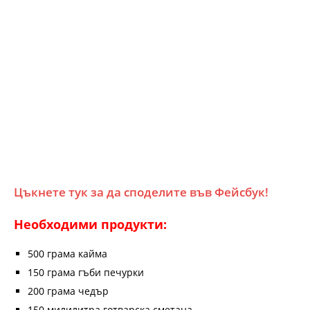
Цъкнете тук за да споделите във Фейсбук!
Необходими продукти:
500 грама кайма
150 грама гъби печурки
200 грама чедър
150 милилитра готварска сметана