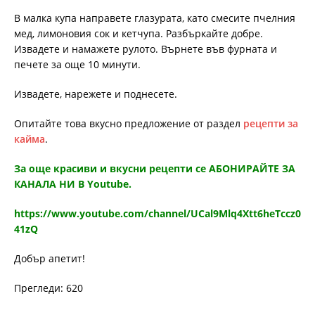
В малка купа направете глазурата, като смесите пчелния
мед, лимоновия сок и кетчупа. Разбъркайте добре.
Извадете и намажете рулото. Върнете във фурната и
печете за още 10 минути.
Извадете, нарежете и поднесете.
Опитайте това вкусно предложение от раздел
рецепти за
кайма
.
За още красиви и вкусни рецепти се АБОНИРАЙТЕ ЗА
КАНАЛА НИ В Youtube.
https://www.youtube.com/channel/UCal9Mlq4Xtt6heTccz0
41zQ
Добър апетит!
Прегледи: 620