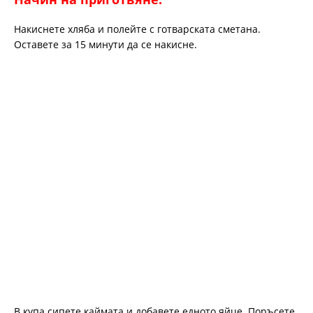
Накиснете хляба и полейте с готварската сметана.
Оставете за 15 минути да се накисне.
В купа сипете каймата и добавете едното яйце. Поръсете