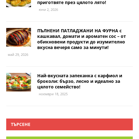
приготвяте през цялото лято!
юни 2, 2026
ПЪЛНЕНИ ПАТЛАДЖАНИ НА ФУРНА с
кашкавал, домати и ароматен сос – от
обикновени продукти до изумително
вкусна вечеря само за минути!
май 29, 2026
Най-вкусната запеканка с карфиол и
броколи: бързо, лесно и идеално за
цялото семейство!
ноември 18, 2025
ТЪРСЕНЕ