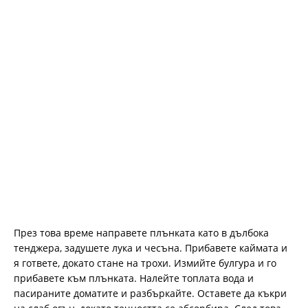
През това време направете плънката като в дълбока
тенджера, задушете лука и чесъна. Прибавете каймата и
я гответе, докато стане на трохи. Измийте булгура и го
прибавете към плънката. Налейте топлата вода и
пасираните доматите и разбъркайте. Оставете да къкри