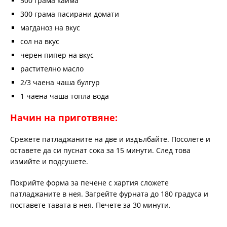
500 грама кайма
300 грама пасирани домати
магданоз на вкус
сол на вкус
черен пипер на вкус
растително масло
2/3 чаена чаша булгур
1 чаена чаша топла вода
Начин на приготвяне:
Срежете патладжаните на две и издълбайте. Посолете и
оставете да си пуснат сока за 15 минути. След това
измийте и подсушете.
Покрийте форма за печене с хартия сложете
патладжаните в нея. Загрейте фурната до 180 градуса и
поставете тавата в нея. Печете за 30 минути.