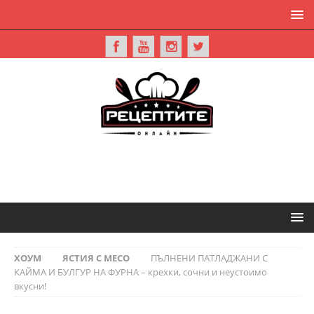
ХОУМ
ЯСТИЯ С МЕСО
ПЪЛНЕНИ ПАТЛАДЖАНИ С
КАЙМА И БУЛГУР НА ФУРНА – крехки, сочни и неустоимо
вкусни!