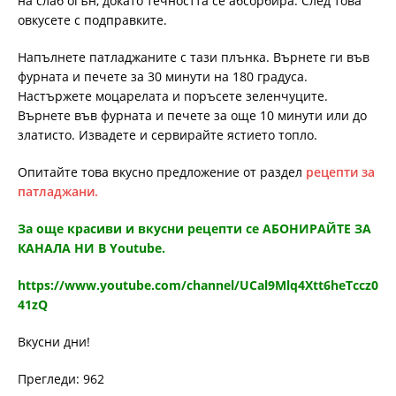
на слаб огън, докато течността се абсорбира. След това
овкусете с подправките.
Напълнете патладжаните с тази плънка. Върнете ги във
фурната и печете за 30 минути на 180 градуса.
Настържете моцарелата и поръсете зеленчуците.
Върнете във фурната и печете за още 10 минути или до
златисто. Извадете и сервирайте ястието топло.
Опитайте това вкусно предложение от раздел
рецепти за
патладжани.
За още красиви и вкусни рецепти се АБОНИРАЙТЕ ЗА
КАНАЛА НИ В Youtube.
https://www.youtube.com/channel/UCal9Mlq4Xtt6heTccz0
41zQ
Вкусни дни!
Прегледи: 962