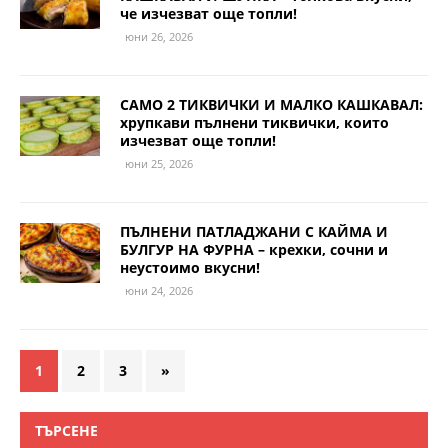
че изчезват още топли!
юни 26, 2026
САМО 2 ТИКВИЧКИ И МАЛКО КАШКАВАЛ:
хрупкави пълнени тиквички, които
изчезват още топли!
юни 25, 2026
ПЪЛНЕНИ ПАТЛАДЖАНИ С КАЙМА И
БУЛГУР НА ФУРНА – крехки, сочни и
неустоимо вкусни!
юни 24, 2026
1
2
3
»
ТЪРСЕНЕ