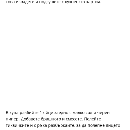
това извадете и подсушете с кухненска хартия.
В купа разбийте 1 яйце заедно с малко сол и черен
пипер. Добавете брашното и смесете. Полейте
тиквичките и с ръка разбъркайте, за да полепне яйцето