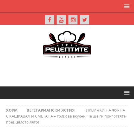
ХОУМ
ВЕГЕТАРИАНСКИ ЯСТИЯ
ТИКВИЧКИ НА ФУРНА
С КАШКАВАЛ И СМЕТАНА – толкова вкусни, че ще ги приготвяте
през цялото лято!