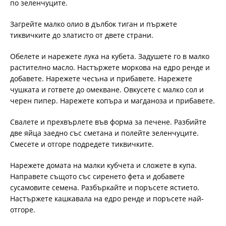
по зеленчуците.
Загрейте малко олио в дълбок тиган и пържете
тиквичките до златисто от двете страни.
Обелете и нарежете лука на кубета. Задушете го в малко
растително масло. Настържете моркова на едро ренде и
добавете. Нарежете чесъна и прибавете. Нарежете
чушката и гответе до омекване. Овкусете с малко сол и
черен пипер. Нарежете копъра и магданоза и прибавете.
Свалете и прехвърлете във форма за печене. Разбийте
две яйца заедно със сметана и полейте зеленчуците.
Смесете и отгоре подредете тиквичките.
Нарежете домата на малки кубчета и сложете в купа.
Направете същото със сиренето фета и добавете
сусамовите семена. Разбъркайте и поръсете ястието.
Настържете кашкавала на едро ренде и поръсете най-
отгоре.