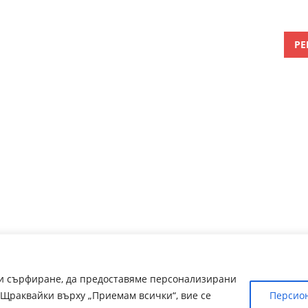
РЕ
ри сърфиране, да предоставяме персонализирани
Щраквайки върху „Приемам всички“, вие се
Персио