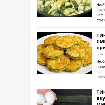
Необ
пряс
чесъ
стръ
ТИ
СМЕ
при
юни 
Необ
пипе
чесъ
прес
ТИК
вку
ми