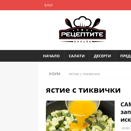
БЛОГ
НАЧАЛО
САЛАТИ
ДЕСЕРТИ
ПРЕД
ХОУМ
ястие с тиквички
ястие с тиквички
САМ
зап
иск
юли 