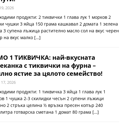
19, 2026
ходими продукти: 2 тиквички 1 глава лук 1 морков 2
ни чушки 3 яйца 150 грама кашкавал 2 домата 1 зелена
а 3 супена лъжица растително масло сол на вкус черен
р на вкус малко
[…]
О 1 ТИКВИЧКА: най-вкусната
еканка с тиквички на фурна –
лно ястие за цялото семейство!
 17, 2026
ходими продукти: 1 тиквичка 3 яйца 1 глава лук 1
ов 1 чушка 2-3 скилидки чесън 2 супени лъжици
но 2 стръка целина ½ връзка пресен копър 240
литра готварска сметана 1 домат 80 грама
[…]