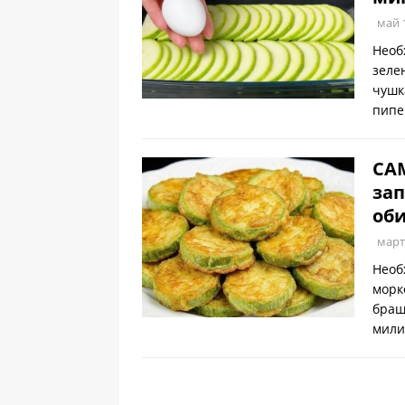
май 
Необ
зеле
чушк
пипе
САМ
зап
оби
март
Необ
морк
браш
мили