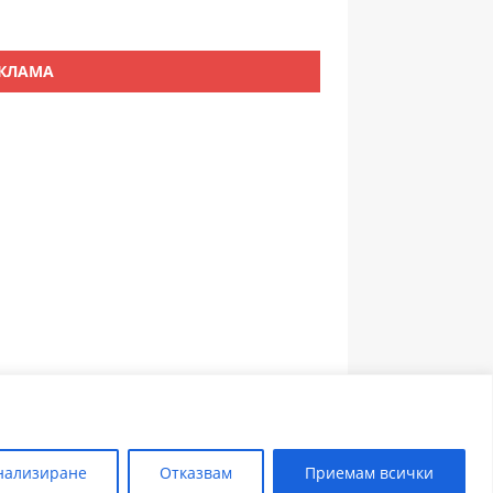
КЛАМА
ЗЪБОЛЕКАР ПЛОВДИВ
нализиране
Отказвам
Приемам всички