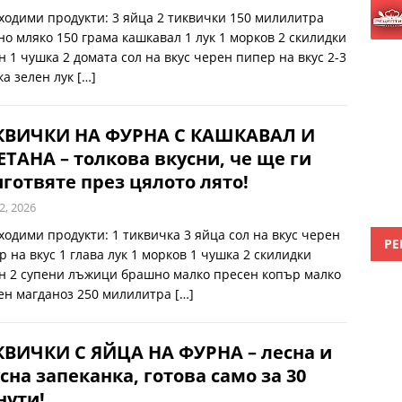
ходими продукти: 3 яйца 2 тиквички 150 милилитра
но мляко 150 грама кашкавал 1 лук 1 морков 2 скилидки
н 1 чушка 2 домата сол на вкус черен пипер на вкус 2-3
ка зелен лук
[…]
КВИЧКИ НА ФУРНА С КАШКАВАЛ И
ТАНА – толкова вкусни, че ще ги
готвяте през цялото лято!
2, 2026
ходими продукти: 1 тиквичка 3 яйца сол на вкус черен
РЕ
р на вкус 1 глава лук 1 морков 1 чушка 2 скилидки
н 2 супени лъжици брашно малко пресен копър малко
ен магданоз 250 милилитра
[…]
ВИЧКИ С ЯЙЦА НА ФУРНА – лесна и
сна запеканка, готова само за 30
нути!