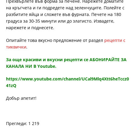
Прехвърлете във форма за печене. Нарежете доматите
на кръгчета и ги подредете над зеленчуците. Полейте с
разбитите яйца и сложете във фурната. Печете на 180
градуса за 30-35 минути или до златисто. Извадете,
нарежете и поднесете.
Опитайте това вкусно предложение от раздел
рецепти с
тиквички
.
За още красиви и вкусни рецепти се АБОНИРАЙТЕ ЗА
КАНАЛА НИ В Youtube.
https://www.youtube.com/channel/UCal9Mlq4Xtt6heTccz0
41zQ
Добър апетит!
Прегледи: 1 219