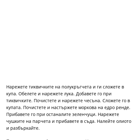
Нарежете тиквичките на полукръгчета и ги сложете в
купа. Обелете и нарежете лука. Добавете го при
тиквичките. Почистете и нарежете чесъна. Сложете го в
купата. Почистете и настържете моркова на едро ренде.
Прибавете го при останалите зеленчуци. Нарежете
чушките на парчета и прибавете в съда. Налейте олиото
и разбъркайте.