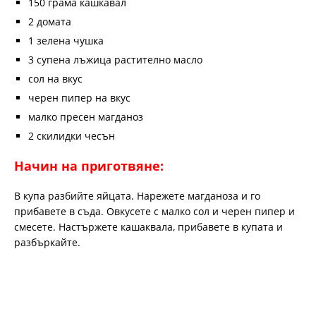
150 грама кашкавал
2 домата
1 зелена чушка
3 супена лъжица растително масло
сол на вкус
черен пипер на вкус
малко пресен магданоз
2 скилидки чесън
Начин на приготвяне:
В купа разбийте яйцата. Нарежете магданоза и го
прибавете в съда. Овкусете с малко сол и черен пипер и
смесете. Настържете кашаквала, прибавете в купата и
разбъркайте.