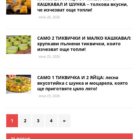
КАШКАВАЛ И ШУНКА – толкова вкусни,
че изчезват още топли!
юни 26, 2026
САМО 2 ТИКВИЧКИ И МАЛКО КАШКАВАЛ:
хрупкави пълнени тиквички, които
изчезват още топли!
юни 25, 2026
САМО 1 ТИКВИЧКА И 2 ЯЙЦА: лесна
вкусотийка с шунка и моцарела, която
ще приготвяте цяло лято!
юни 23, 2026
1
2
3
4
»