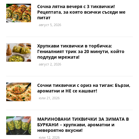
Сочна лятна вечеря с 3 тиквички!
Рецептата, за която всички съседи ме
питат
август 5, 2026
Хрупкави тиквички в торбичка:
Гениалният трик за 20 минути, който
подлуди мрежата!
август 2, 2026
Сочни тиквички с ориз на тиган: Бързи,
ароматни и НЕ се кашват!
юли 21, 2026
МАРИНОВАНИ ТИКВИЧКИ ЗА ЗИМАТА В
БУРКАНИ – хрупкави, ароматни и
невероятно вкусни!
юли 12, 2026