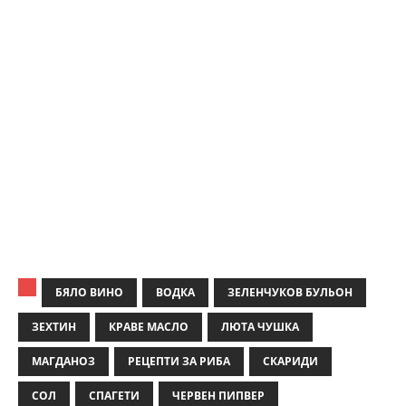
БЯЛО ВИНО
ВОДКА
ЗЕЛЕНЧУКОВ БУЛЬОН
ЗЕХТИН
КРАВЕ МАСЛО
ЛЮТА ЧУШКА
МАГДАНОЗ
РЕЦЕПТИ ЗА РИБА
СКАРИДИ
СОЛ
СПАГЕТИ
ЧЕРВЕН ПИПВЕР