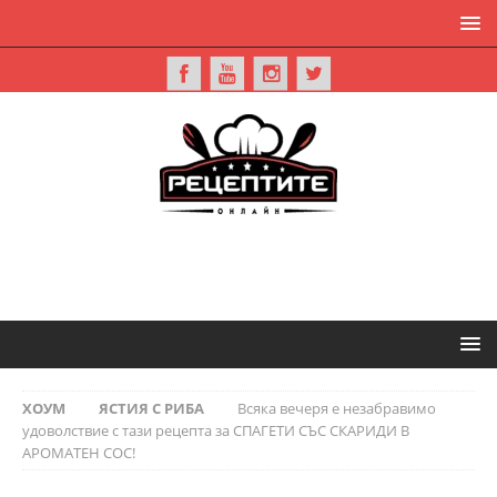
ХОУМ
ЯСТИЯ С РИБА
Всяка вечеря е незабравимо
удоволствие с тази рецепта за СПАГЕТИ СЪС СКАРИДИ В
АРОМАТЕН СОС!