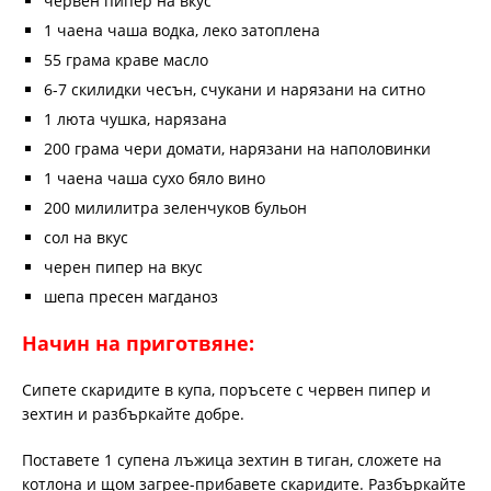
червен пипер на вкус
1 чаена чаша водка, леко затоплена
55 грама краве масло
6-7 скилидки чесън, счукани и нарязани на ситно
1 люта чушка, нарязана
200 грама чери домати, нарязани на наполовинки
1 чаена чаша сухо бяло вино
200 милилитра зеленчуков бульон
сол на вкус
черен пипер на вкус
шепа пресен магданоз
Начин на приготвяне:
Сипете скаридите в купа, поръсете с червен пипер и
зехтин и разбъркайте добре.
Поставете 1 супена лъжица зехтин в тиган, сложете на
котлона и щом загрее-прибавете скаридите. Разбъркайте