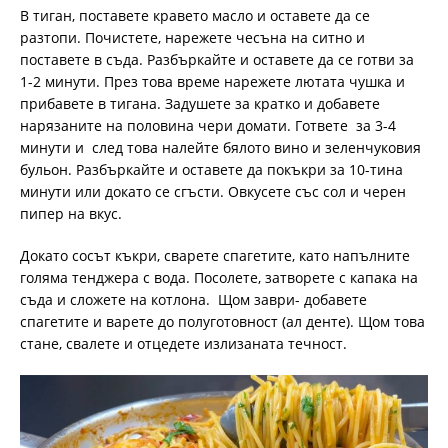
В тиган, поставете кравето масло и оставете да се
разтопи. Почистете, нарежете чесъна на ситно и
поставете в съда. Разбъркайте и оставете да се готви за
1-2 минути. През това време нарежете лютата чушка и
прибавете в тигана. Задушете за кратко и добавете
нарязаните на половина чери домати. Гответе за 3-4
минути и след това налейте бялото вино и зеленчуковия
бульон. Разбъркайте и оставете да покъкри за 10-тина
минути или докато се сгъсти. Овкусете със сол и черен
пипер на вкус.
Докато сосът къкри, сварете спагетите, като напълните
голяма тенджера с вода. Посолете, затворете с капака на
съда и сложете на котлона. Щом заври- добавете
спагетите и варете до полуготовност (ал денте). Щом това
стане, свалете и отцедете излизаната течност.