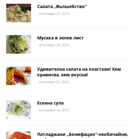
Салата „Вълшебство“
октомври 27, 2016
Мусака в зелев лист
октомври 24, 2016
Удивителна салата на пластове! Хем
крависва, хем вкусна!
октомври 21, 2016
Есенна супа
октомври 14, 2016
Патладжани „Бонифацио“-необичайни,