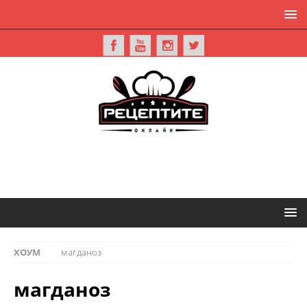
ХОУМ
магданоз
магданоз