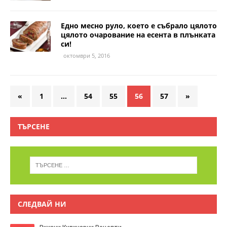
Едно месно руло, което е събрало цялото
цялото очарование на есента в плънката
си!
октомври 5, 2016
«
1
…
54
55
56
57
»
ТЪРСЕНЕ
СЛЕДВАЙ НИ