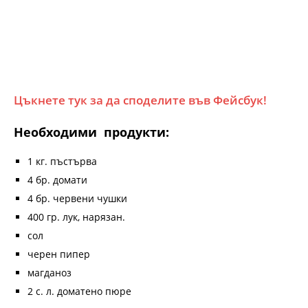
Цъкнете тук за да споделите във Фейсбук!
Необходими продукти:
1 кг. пъстърва
4 бр. домати
4 бр. червени чушки
400 гр. лук, нарязан.
сол
черен пипер
магданоз
2 с. л. доматено пюре