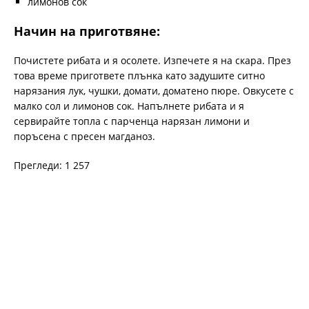
лимонов сок
Начин на приготвяне:
Почистете рибата и я осолете. Изпечете я на скара. През
това време пригответе плънка като задушите ситно
нарязания лук, чушки, домати, доматено пюре. Овкусете с
малко сол и лимонов сок. Напълнете рибата и я
сервирайте топла с парченца нарязан лимони и
поръсена с пресен магданоз.
Прегледи: 1 257