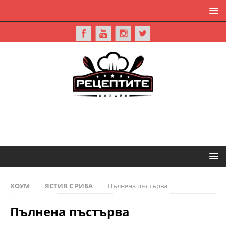
ХОУМ
ЯСТИЯ С РИБА
Пълнена пъстърва
Пълнена пъстърва