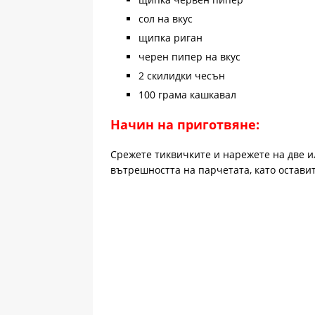
сол на вкус
щипка риган
черен пипер на вкус
2 скилидки чесън
100 грама кашкавал
Начин на приготвяне:
Срежете тиквичките и нарежете на две и
вътрешността на парчетата, като оставит