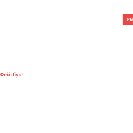
РЕ
 Фейсбук!