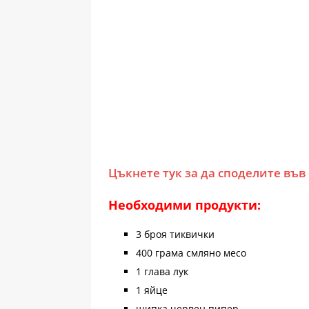
Цъкнете тук за да споделите във
Необходими продукти:
3 броя тиквички
400 грама смляно месо
1 глава лук
1 яйце
щипка червен пипер