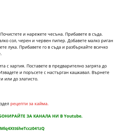
 Почистете и нарежете чесъна. Прибавете в съда.
алко сол, черен и червен пипер. Добавете малко риган
ете лука. Прибавете го в съда и разбъркайте всичко
.
та с хартия. Поставете в предварително загрята до
 Извадете и поръсете с настърган кашкавал. Върнете
и или до златисто.
аздел
рецепти за кайма.
АБОНИРАЙТЕ ЗА КАНАЛА НИ В Youtube.
9Mlq4Xtt6heTccz041zQ