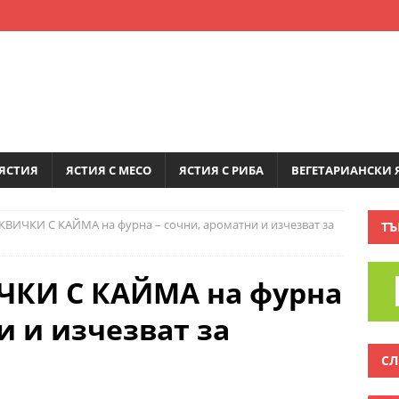
ЯСТИЯ
ЯСТИЯ С МЕСО
ЯСТИЯ С РИБА
ВЕГЕТАРИАНСКИ 
ИЧКИ С КАЙМА на фурна – сочни, ароматни и изчезват за
ТЪ
КИ С КАЙМА на фурна
и и изчезват за
СЛ