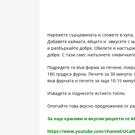
Нарежете сърцевината и сложете в купа.
Добавете каймата, яйцето и овкусете с м
и разбъркайте добре. Обелете и настърж
добре. С тази смес напълнете тиквичките
Подредете ги във форма за печене, покри
180 градуса фурна. Печете за 30 минути.
във фурната и печете за още 10-15 минут
Извадете и поднесете ястието топло.
Опитайте това вкусно предложение от р
За още красиви и вкусни рецепти се 
https://www.youtube.com/channel/UCal