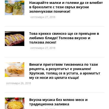
Накарайте малки и големи да се влюбят
в броколите с тези свръх вкусни
зеленчукови понички!
септември 27, 2018
Това крехко свинско ще се превърне в
любимо блюдо! Толкова вкусно и
толкова лесно!
септември 27, 2018
Винаги приготвям тиквеника по тази
рецепта, а резултатът е уникален!
Хрупкав, топящ се в устата, а ароматът
му се носи из цялата къща!
септември 26, 2018
Вкусна мусака без мляно месо и
традиционна заливка