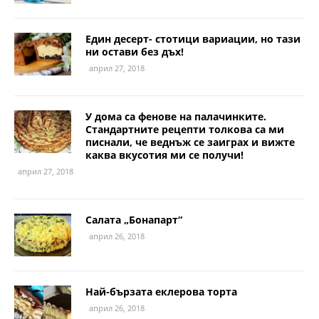
Един десерт- стотици вариации, но тази
ни остави без дъх!
април 27, 2018
У дома са фенове на палачинките.
Стандартните рецепти толкова са ми
писнали, че веднъж се заиграх и вижте
каква вкусотия ми се получи!
април 27, 2018
Салата „Бонапарт“
април 26, 2018
Най-бързата еклерова торта
април 26, 2018