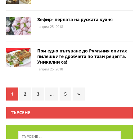
Зефир- перлата на руската кухня
април 25, 2018
При едно пътуване до Румъния опитах
пилешките дробчета по тази рецепта.
Уникални са!
април 25, 2018
1
2
3
…
5
»
ТЪРСЕНЕ