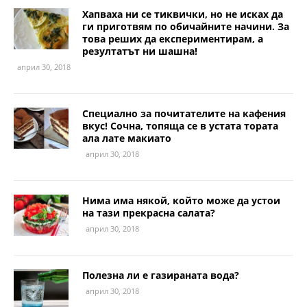
Хапваха ни се тиквички, но не исках да
ги приготвям по обичайните начини. За
това реших да експериментирам, а
резултатът ни шашна!
април 30, 2018
Специално за почитателите на кафения
вкус! Сочна, топяща се в устата тората
ала лате макиато
април 30, 2018
Нима има някой, който може да устои
на тази прекрасна салата?
април 30, 2018
Полезна ли е газираната вода?
април 30, 2018