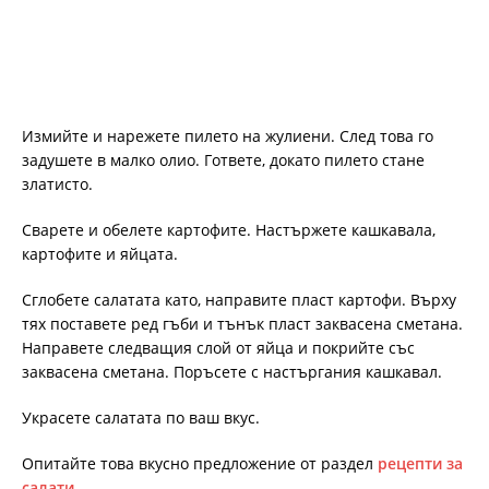
Измийте и нарежете пилето на жулиени. След това го
задушете в малко олио. Гответе, докато пилето стане
златисто.
Сварете и обелете картофите. Настържете кашкавала,
картофите и яйцата.
Сглобете салатата като, направите пласт картофи. Върху
тях поставете ред гъби и тънък пласт заквасена сметана.
Направете следващия слой от яйца и покрийте със
заквасена сметана. Поръсете с настъргания кашкавал.
Украсете салатата по ваш вкус.
Опитайте това вкусно предложение от раздел
рецепти за
салати
.