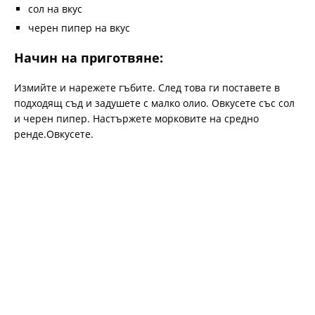
сол на вкус
черен пипер на вкус
Начин на приготвяне:
Измийте и нарежете гъбите. След това ги поставете в
подходящ съд и задушете с малко олио. Овкусете със сол
и черен пипер. Настържете морковите на средно
ренде.Овкусете.