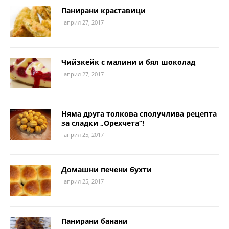
Панирани краставици
април 27, 2017
Чийзкейк с малини и бял шоколад
април 27, 2017
Няма друга толкова сполучлива рецепта
за сладки „Орехчета“!
април 25, 2017
Домашни печени бухти
април 25, 2017
Панирани банани