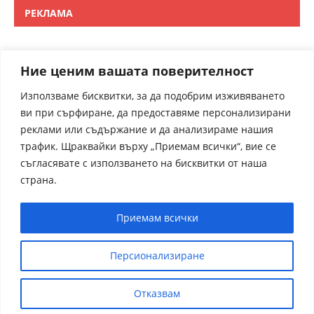
РЕКЛАМА
Ние ценим вашата поверителност
Използваме бисквитки, за да подобрим изживяването
ви при сърфиране, да предоставяме персонализирани
реклами или съдържание и да анализираме нашия
трафик. Щраквайки върху „Приемам всички“, вие се
съгласявате с използването на бисквитки от наша
страна.
Приемам всички
Персионализиране
Отказвам
receptite.online - Някои от рецептите са преведени от
чуждрестранни сайтове. За контакти admin@receptite.online