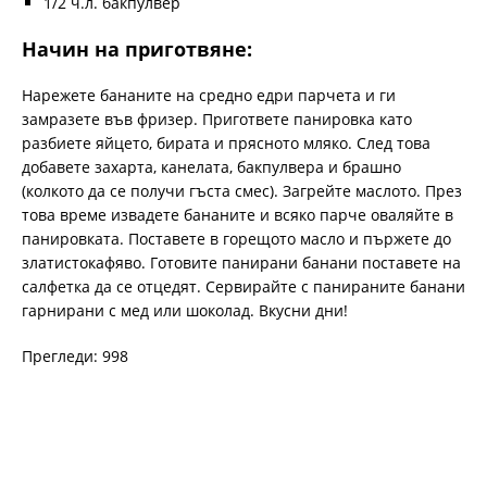
1/2 ч.л. бакпулвер
Начин на приготвяне:
Нарежете бананите на средно едри парчета и ги
замразете във фризер. Пригответе панировка като
разбиете яйцето, бирата и прясното мляко. След това
добавете захарта, канелата, бакпулвера и брашно
(колкото да се получи гъста смес). Загрейте маслото. През
това време извадете бананите и всяко парче оваляйте в
панировката. Поставете в горещото масло и пържете до
златистокафяво. Готовите панирани банани поставете на
салфетка да се отцедят. Сервирайте с панираните банани
гарнирани с мед или шоколад. Вкусни дни!
Прегледи: 998