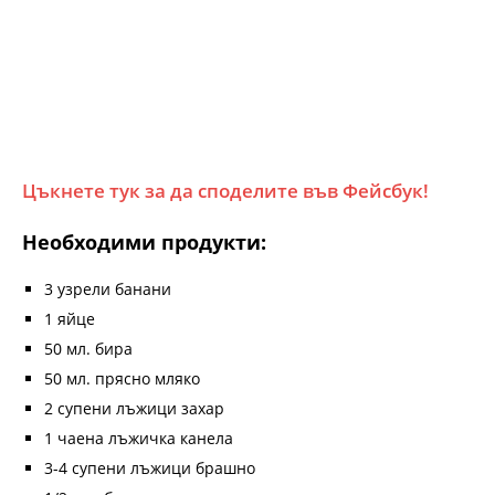
Цъкнете тук за да споделите във Фейсбук!
Необходими продукти:
3 узрели банани
1 яйце
50 мл. бира
50 мл. прясно мляко
2 супени лъжици захар
1 чаена лъжичка канела
3-4 супени лъжици брашно