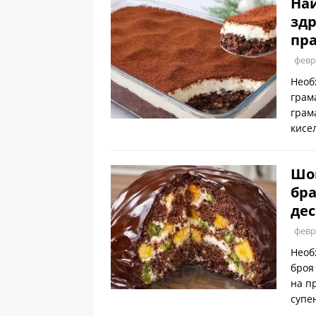
Най
здр
пра
февр
Необ
грам
грам
кисе
Шок
бра
дес
февр
Необ
броя
на п
супе