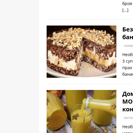
броя
[…]
Без
бан
ноем
Необ
3 су
прах
бана
Дом
МОР
кон
окто
Необ