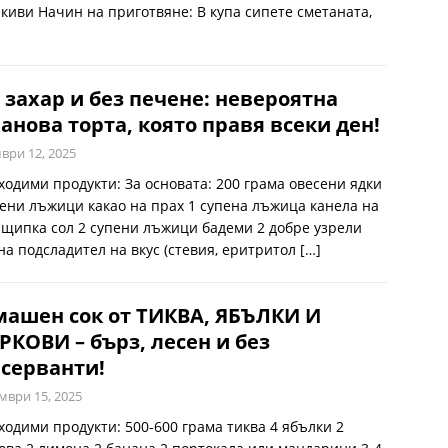
 киви Начин на приготвяне: В купа сипете сметаната,
 захар и без печене: невероятна
анова торта, която правя всеки ден!
ври 12, 2025
ходими продукти: За основата: 200 грама овесени ядки
пени лъжици какао на прах 1 супена лъжица канела на
 щипка сол 2 супени лъжици бадеми 2 добре узрели
на подсладител на вкус (стевия, еритритол
[…]
ашен сок от ТИКВА, ЯБЪЛКИ И
КОВИ – бърз, лесен и без
серванти!
мври 15, 2025
ходими продукти: 500-600 грама тиква 4 ябълки 2