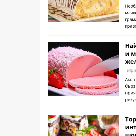
Необ
мляк
грам
крав
Най
и м
же
апри
Ако 
бърз
прия
резу
Тор
инт
шок