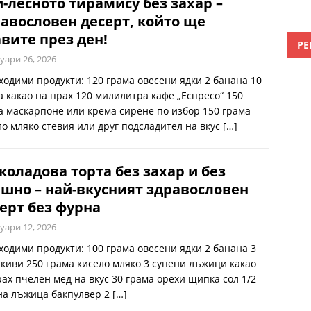
-лесното тирамису без захар –
авословен десерт, който ще
вите през ден!
РЕ
уари 26, 2026
ходими продукти: 120 грама овесени ядки 2 банана 10
а какао на прах 120 милилитра кафе „Еспресо“ 150
а маскарпоне или крема сирене по избор 150 грама
ло мляко стевия или друг подсладител на вкус
[…]
оладова торта без захар и без
шно – най-вкусният здравословен
ерт без фурна
уари 12, 2026
ходими продукти: 100 грама овесени ядки 2 банана 3
 киви 250 грама кисело мляко 3 супени лъжици какао
рах пчелен мед на вкус 30 грама орехи щипка сол 1/2
на лъжица бакпулвер 2
[…]