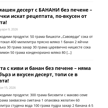
ашен десерт с БАНАНИ без печене –
чки искат рецептата, по-вкусен от
та!
уари 9, 2026
ходими продукти: 50 грама бишкоти „Савоярди“ сока от
ртокал 400 милилитра прясно мляко 1 банан 2 яйчни
ъка 30 грама захар 30 грама царевично нишесте сока
 лимон 50 грама кондензриано мляко 80
[…]
та с киви и банан без печене – няма
бърз и вкусен десерт, топи се в
ата!
ри 15, 2026
ходими продукти: 300 грама бисквити с маково семе
грама заквасена сметана 1 опаковка желатин 60
литра студена вода 100 грама пудра захар 2 банана 4-5