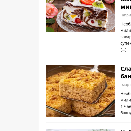
ми
апри
Необ
мили
заха
супе
[…]
Сла
бан
март
Необ
мили
1 ча
бакп