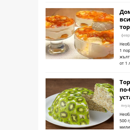
Дом
вси
тор
февр
Необ
1 по
жълт
от 1
Тор
по-
уст
януа
Необ
500 
мили