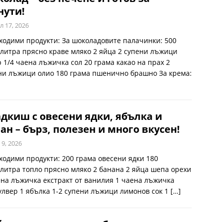
нути!
л 17, 2026
ходими продукти: За шоколадовите палачинки: 500
литра прясно краве мляко 2 яйца 2 супени лъжици
р 1/4 чаена лъжичка сол 20 грама какао на прах 2
ни лъжици олио 180 грама пшенично брашно За крема:
дкиш с овесени ядки, ябълка и
ан – бърз, полезен и много вкусен!
 9, 2026
ходими продукти: 200 грама овесени ядки 180
литра топло прясно мляко 2 банана 2 яйца шепа орехи
ена лъжичка екстракт от ванилия 1 чаена лъжичка
улвер 1 ябълка 1-2 супени лъжици лимонов сок 1
[…]