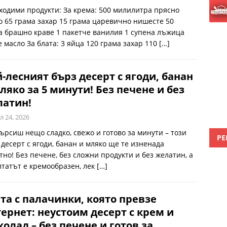
ходими продукти: За крема: 500 милилитра прясно
о 65 грама захар 15 грама царевично нишесте 50
а брашно краве 1 пакетче ванилия 1 супена лъжица
е масло За блата: 3 яйца 120 грама захар 110
[…]
-лесният бърз десерт с ягоди, банан
ляко за 5 минути! Без печене и без
латин!
л 24, 2026
търсиш нещо сладко, свежо и готово за минути – този
РЕ
 десерт с ягоди, банан и мляко ще те изненада
тно! Без печене, без сложни продукти и без желатин, а
лтатът е кремообразен, лек
[…]
та с палачинки, която превзе
ернет: неустоим десерт с крем и
олад – без печене и готов за