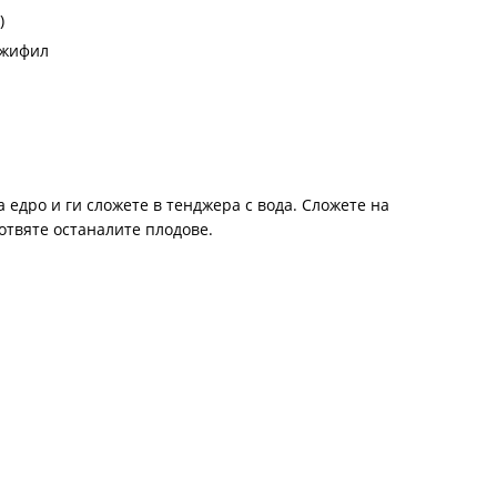
)
джифил
 едро и ги сложете в тенджера с вода. Сложете на
готвяте останалите плодове.