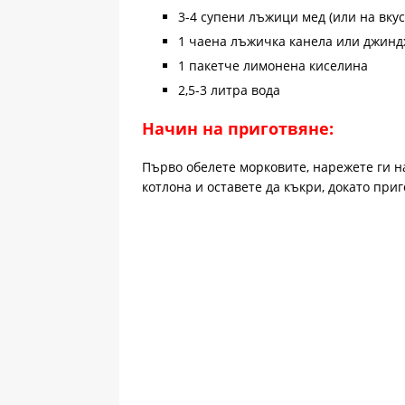
3-4 супени лъжици мед (или на вкус
1 чаена лъжичка канела или джин
1 пакетче лимонена киселина
2,5-3 литра вода
Начин на приготвяне:
Първо обелете морковите, нарежете ги на
котлона и оставете да къкри, докато при