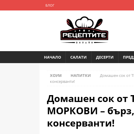
БЛОГ
НАЧАЛО
САЛАТИ
ДЕСЕРТИ
ПРЕД
ХОУМ
НАПИТКИ
Домашен сок от Т
консерванти!
Домашен сок от 
МОРКОВИ – бърз,
консерванти!