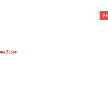
РЕ
 Фейсбук!