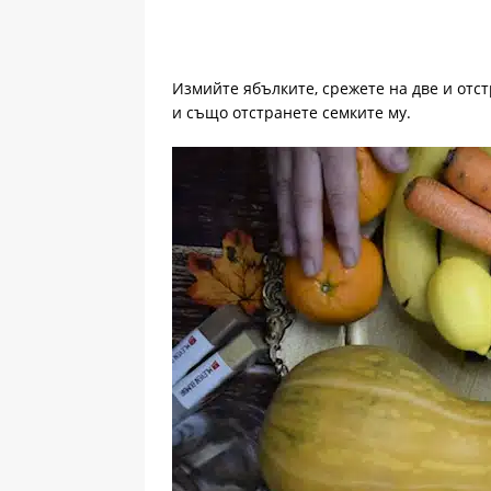
Измийте ябълките, срежете на две и отс
и също отстранете семките му.