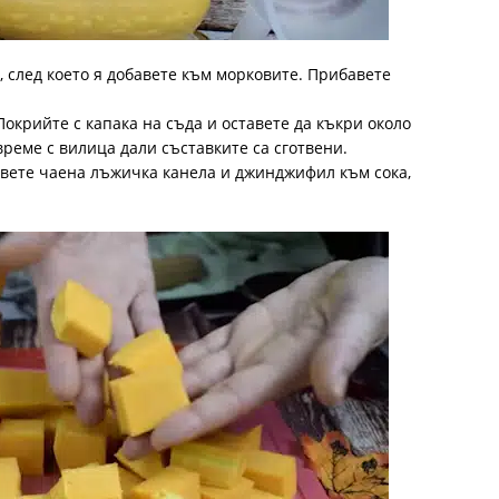
, след което я добавете към морковите. Прибавете
Покрийте с капака на съда и оставете да къкри около
реме с вилица дали съставките са сготвени.
авете чаена лъжичка канела и джинджифил към сока,