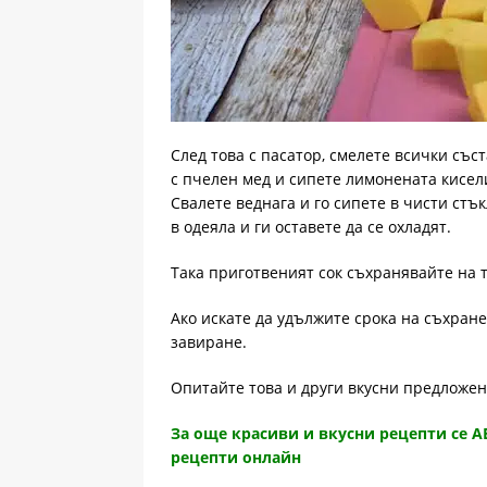
След това с пасатор, смелете всички съст
с пчелен мед и сипете лимонената кисели
Свалете веднага и го сипете в чисти стък
в одеяла и ги оставете да се охладят.
Така приготвеният сок съхранявайте на 
Ако искате да удължите срока на съхране
завиране.
Опитайте това и други вкусни предложе
За още красиви и вкусни рецепти се 
рецепти онлайн