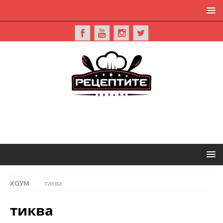
ХОУМ
тиква
тиква