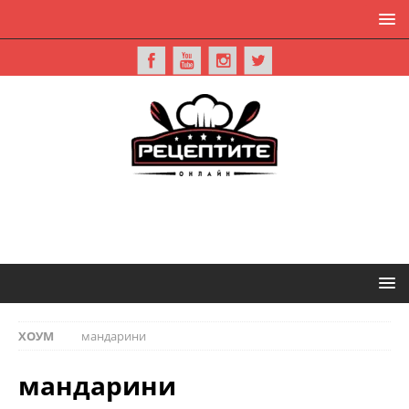
ХОУМ
мандарини
мандарини