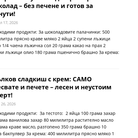
олад – без печене и готов за
нути!
л 17, 2026
ходими продукти: За шоколадовите палачинки: 500
литра прясно краве мляко 2 яйца 2 супени лъжици
р 1/4 чаена лъжичка сол 20 грама какао на прах 2
ни лъжици олио 180 грама пшенично брашно За крема:
лков сладкиш с крем: САМО
свате и печете – лесен и неустоим
ерт!
 26, 2026
ходими продукти: За тестото: 2 яйца 100 грама захар
рама ванилова захар 80 милилитра растително масло
рама краве масло, разтопено 350 грама брашно 10
а бакпулвер За крема: 400 милилитра прясно мляко 1