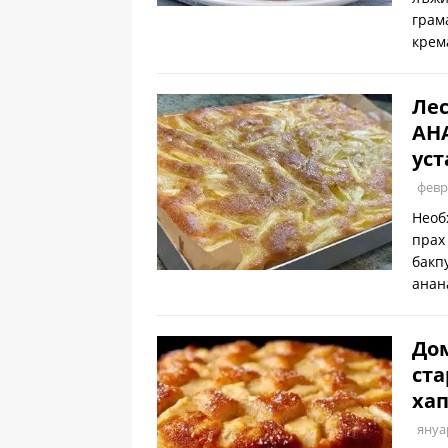
грам
крем
Ле
АНА
уст
февр
Необ
прах
бакп
анан
Дом
ста
хап
януа