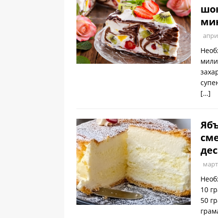
шок
ми
апри
Необ
мили
заха
супе
[…]
Ябъ
сме
дес
март
Необ
10 г
50 г
грам