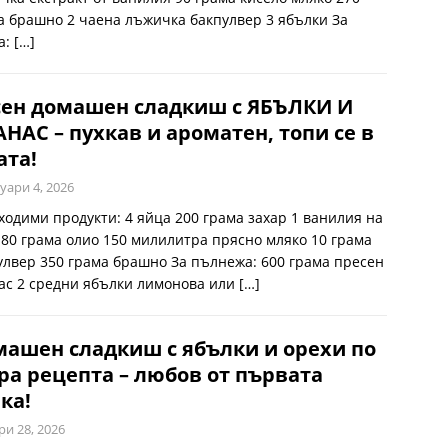
а брашно 2 чаена лъжичка бакпулвер 3 ябълки За
а:
[…]
сен домашен сладкиш с ЯБЪЛКИ И
НАС – пухкав и ароматен, топи се в
ата!
уари 4, 2026
ходими продукти: 4 яйца 200 грама захар 1 ванилия на
 80 грама олио 150 милилитра прясно мляко 10 грама
улвер 350 грама брашно За пълнежа: 600 грама пресен
ас 2 средни ябълки лимонова или
[…]
ашен сладкиш с ябълки и орехи по
ра рецепта – любов от първата
ка!
ри 28, 2026