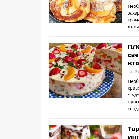
Необ
заха
грам
лъжи
ПЛ
све
вто
май 
Необ
крав
студ
прас
конд
Тор
инт