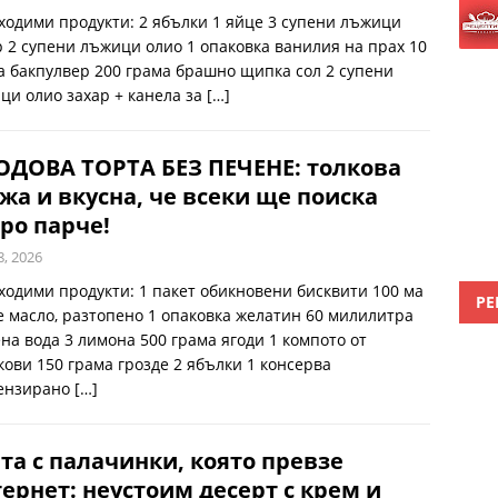
ходими продукти: 2 ябълки 1 яйце 3 супени лъжици
р 2 супени лъжици олио 1 опаковка ванилия на прах 10
а бакпулвер 200 грама брашно щипка сол 2 супени
ци олио захар + канела за
[…]
ОДОВА ТОРТА БЕЗ ПЕЧЕНЕ: толкова
жа и вкусна, че всеки ще поиска
ро парче!
8, 2026
ходими продукти: 1 пакет обикновени бисквити 100 ма
РЕ
е масло, разтопено 1 опаковка желатин 60 милилитра
ена вода 3 лимона 500 грама ягоди 1 компото от
кови 150 грама грозде 2 ябълки 1 консерва
ензирано
[…]
та с палачинки, която превзе
ернет: неустоим десерт с крем и