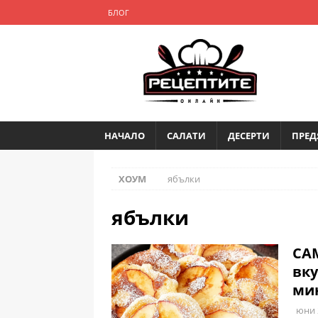
БЛОГ
НАЧАЛО
САЛАТИ
ДЕСЕРТИ
ПРЕД
ХОУМ
ябълки
ябълки
САМ
вку
ми
юни 