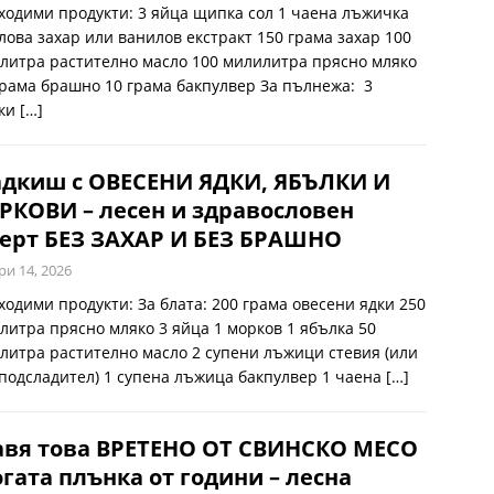
ходими продукти: 3 яйца щипка сол 1 чаена лъжичка
лова захар или ванилов екстракт 150 грама захар 100
литра растително масло 100 милилитра прясно мляко
грама брашно 10 грама бакпулвер За пълнежа: 3
ки
[…]
адкиш с ОВЕСЕНИ ЯДКИ, ЯБЪЛКИ И
КОВИ – лесен и здравословен
ерт БЕЗ ЗАХАР И БЕЗ БРАШНО
ри 14, 2026
ходими продукти: За блата: 200 грама овесени ядки 250
литра прясно мляко 3 яйца 1 морков 1 ябълка 50
литра растително масло 2 супени лъжици стевия (или
 подсладител) 1 супена лъжица бакпулвер 1 чаена
[…]
авя това ВРЕТЕНО ОТ СВИНСКО МЕСО
огата плънка от години – лесна