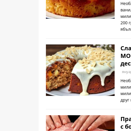
Необ
вани
мили
200 
ябъл
Сл
МОР
дес
януа
Необ
мили
мили
друг
Пр
с б