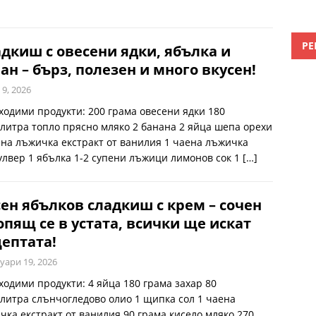
РЕ
дкиш с овесени ядки, ябълка и
ан – бърз, полезен и много вкусен!
 9, 2026
ходими продукти: 200 грама овесени ядки 180
литра топло прясно мляко 2 банана 2 яйца шепа орехи
ена лъжичка екстракт от ванилия 1 чаена лъжичка
улвер 1 ябълка 1-2 супени лъжици лимонов сок 1
[…]
ен ябълков сладкиш с крем – сочен
опящ се в устата, всички ще искат
ептата!
уари 19, 2026
ходими продукти: 4 яйца 180 грама захар 80
литра слънчогледово олио 1 щипка сол 1 чаена
чка екстракт от ванилия 90 грама кисело мляко 270