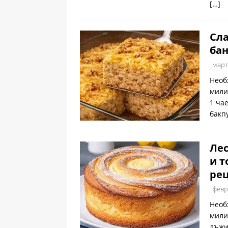
[…]
Сла
бан
март
Необ
мили
1 ча
бакп
Лес
и т
рец
февр
Необ
мили
лъжи