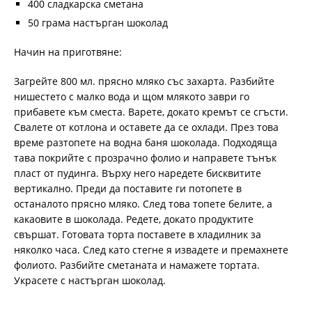
400 сладкарска сметана
50 грама настърган шоколад
Начин на приготвяне:
Загрейте 800 мл. прясно мляко със захарта. Разбийте
нишестето с малко вода и щом млякото заври го
прибавете към сместа. Варете, докато кремът се сгъсти.
Свалете от котлона и оставете да се охлади. През това
време разтопете на водна баня шоколада. Подходяща
тава покрийте с прозрачно фолио и направете тънък
пласт от пудинга. Върху него наредете бисквитите
вертикално. Преди да поставите ги потопете в
останалото прясно мляко. След това топете белите, а
какаовите в шоколада. Редете, докато продуктите
свършат. Готовата торта поставете в хладилник за
няколко часа. След като стегне я извадете и премахнете
фолиото. Разбийте сметаната и намажете тортата.
Украсете с настърган шоколад.