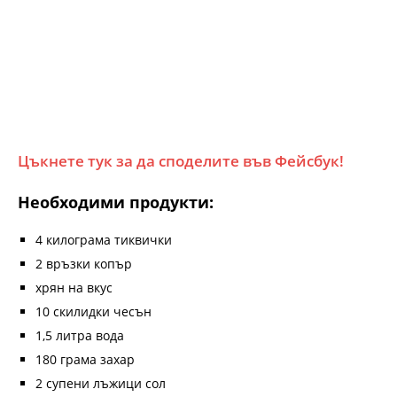
Цъкнете тук за да споделите във Фейсбук!
Необходими продукти:
4 килограма тиквички
2 връзки копър
хрян на вкус
10 скилидки чесън
1,5 литра вода
180 грама захар
2 супени лъжици сол