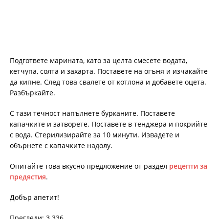
Подгответе марината, като за целта смесете водата,
кетчупа, солта и захарта. Поставете на огъня и изчакайте
да кипне. След това свалете от котлона и добавете оцета.
Разбъркайте.
С тази течност напълнете бурканите. Поставете
капачките и затворете. Поставете в тенджера и покрийте
с вода. Стерилизирайте за 10 минути. Извадете и
обърнете с капачките надолу.
Опитайте това вкусно предложение от раздел
рецепти за
предястия
.
Добър апетит!
Прегледи: 3 336