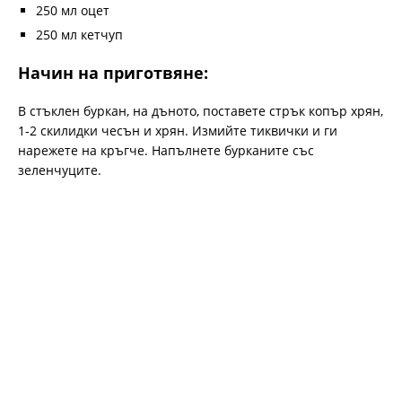
250 мл оцет
250 мл кетчуп
Начин на приготвяне:
В стъклен буркан, на дъното, поставете стрък копър хрян,
1-2 скилидки чесън и хрян. Измийте тиквички и ги
нарежете на кръгче. Напълнете бурканите със
зеленчуците.