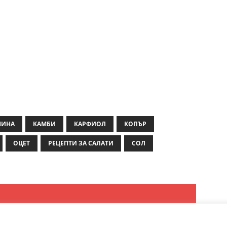
НИНА
КАМБИ
КАРФИОЛ
КОПЪР
ОЦЕТ
РЕЦЕПТИ ЗА САЛАТИ
СОЛ