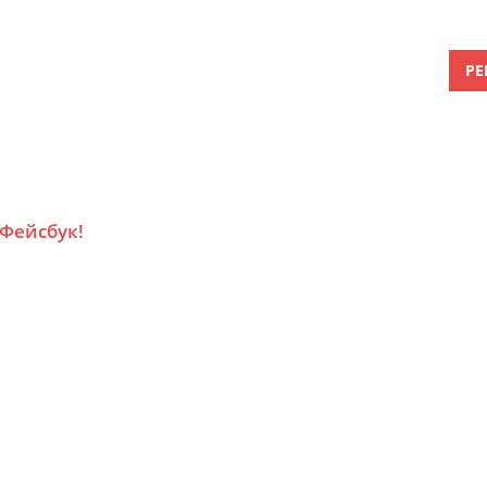
РЕ
 Фейсбук!