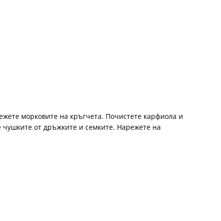
режете морковите на кръгчета. Почистете карфиола и
е чушките от дръжките и семките. Нарежете на