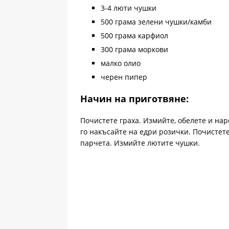
3-4 люти чушки
500 грама зелени чушки/камби
500 грама карфиол
300 грама моркови
малко олио
черен пипер
Начин на приготвяне:
Почистете граха. Измийте, обелете и на
го накъсайте на едри розички. Почистет
парчета. Измийте лютите чушки.