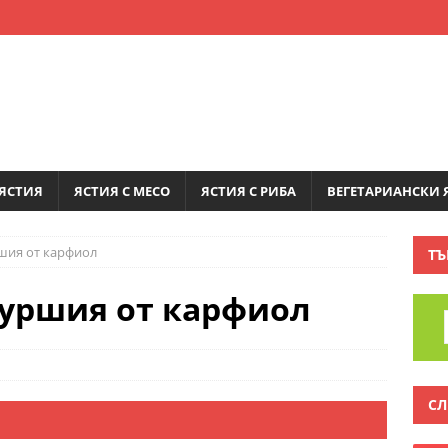
ЯСТИЯ
ЯСТИЯ С МЕСО
ЯСТИЯ С РИБА
ВЕГЕТАРИАНСКИ 
шия от карфиол
ТЪ
туршия от карфиол
СЛ