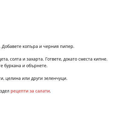
. Добавете копъра и черния пипер.
ета, солта и захарта. Гответе, докато сместа кипне.
те буркана и обърнете.
и, целина или други зеленчуци.
аздел
рецепти за салати
.