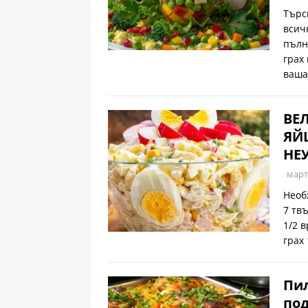
Търс
всич
пълн
грах
ваша
ВЕ
ЯЙЦ
НЕ
март
Необ
7 тв
1/2 
грах
Пил
под