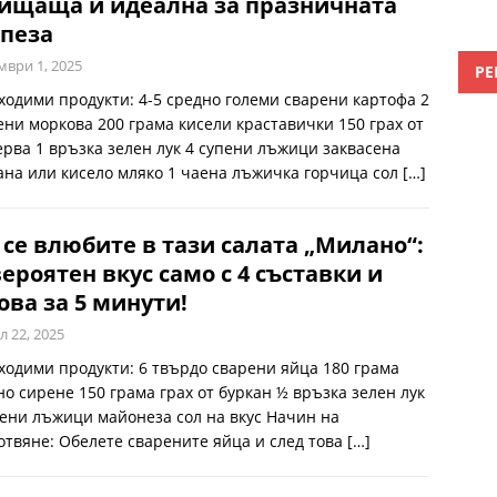
ищаща и идеална за празничната
пеза
мври 1, 2025
РЕ
ходими продукти: 4-5 средно големи сварени картофа 2
ени моркова 200 грама кисели краставички 150 грах от
ерва 1 връзка зелен лук 4 супени лъжици заквасена
ана или кисело мляко 1 чаена лъжичка горчица сол
[…]
се влюбите в тази салата „Милано“:
ероятен вкус само с 4 съставки и
ова за 5 минути!
л 22, 2025
ходими продукти: 6 твърдо сварени яйца 180 грама
но сирене 150 грама грах от буркан ½ връзка зелен лук
пени лъжици майонеза сол на вкус Начин на
отвяне: Обелете сварените яйца и след това
[…]