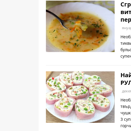
Сгр
вит
пер
януа
Необ
тикв
буль
супе
Най
РУ
деке
Необ
твър
чушк
3 су
горч