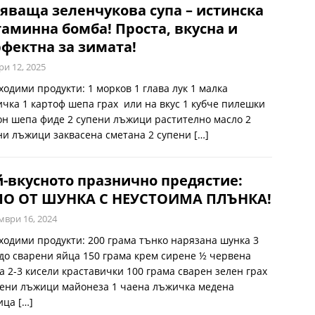
яваща зеленчукова супа – истинска
аминна бомба! Проста, вкусна и
фектна за зимата!
ри 12, 2025
ходими продукти: 1 морков 1 глава лук 1 малка
ичка 1 картоф шепа грах или на вкус 1 кубче пилешки
он шепа фиде 2 супени лъжици растително масло 2
ни лъжици заквасена сметана 2 супени
[…]
-вкусното празнично предястие:
ЛО ОТ ШУНКА С НЕУСТОИМА ПЛЪНКА!
мври 16, 2024
ходими продукти: 200 грама тънко нарязана шунка 3
до сварени яйца 150 грама крем сирене ½ червена
а 2-3 кисели краставички 100 грама сварен зелен грах
пени лъжици майонеза 1 чаена лъжичка медена
ица
[…]