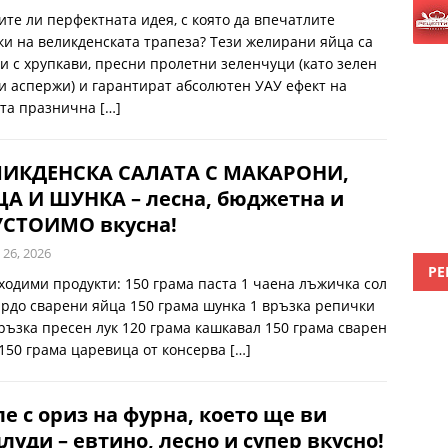
ите ли перфектната идея, с която да впечатлите
ки на великденската трапеза? Тези желирани яйца са
и с хрупкави, пресни пролетни зеленчуци (като зелен
 и аспержи) и гарантират абсолютен УАУ ефект на
та празнична
[…]
ЛИКДЕНСКА САЛАТА С МАКАРОНИ,
А И ШУНКА – лесна, бюджетна и
УСТОИМО вкусна!
 26, 2026
РЕ
ходими продукти: 150 грама паста 1 чаена лъжичка сол
ърдо сварени яйца 150 грама шунка 1 връзка репички
връзка пресен лук 120 грама кашкавал 150 грама сварен
 150 грама царевица от консерва
[…]
е с ориз на фурна, което ще ви
луди – евтино, лесно и супер вкусно!