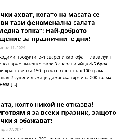
чки ахват, когато на масата се
ви тази феноменална салата
ледна топка“! Най-доброто
щение за празничните дни!
мври 11, 2024
ходими продукти: 3-4 сварени картофа 1 глава лук 1
ено парче пилешко филе 3 сварени яйца 4-5 броя
ли краставички 150 грама сварен грах 100 грама
авал 2 супени лъжици дижонска горчица 200 грама
неза
[…]
ата, която никой не отказва!
готвям я за всеки празник, защото
чки я обожават!
ври 27, 2024
ходими продукти: 200 грама пилешки гърди (може и