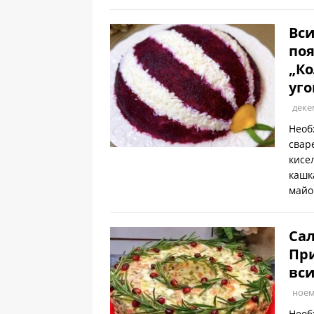
Вси
поя
„Ко
уго
деке
Необ
свар
кисе
кашк
майо
Сал
При
вси
ноем
Необ