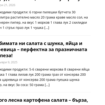
ри 21, 2026
ходими продукти: 6 горни пилешки бутчета 30
литра растително масло 20 грама краве масло сол, на
черен пипер, на вкус 1 морков 1 глава лук 2 скилидки
н 1 стрък праз лук 1 чушка
[…]
имата ни салата с шунка, яйца и
евица – перфектна за празничната
пеза!
мври 9, 2025
ходими продукти: 5-6 сварени моркова 8 сварени яйца
ка 1 глава лилав лук 200 грама грах от консерва 200
а царевица от консерва 200 грама пуешка шунка
, на вкус За соса: 50 грама
[…]
го лесна картофена салата – бърза,