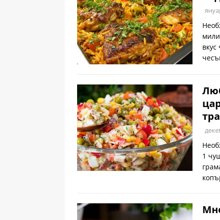
януа
Необ
мили
вкус 
чесъ
Люб
цар
тра
деке
Необ
1 чуш
грам
копър
Мно