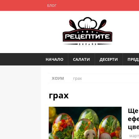
БЛОГ
НАЧАЛО
САЛАТИ
ДЕСЕРТИ
ПРЕД
ХОУМ
грах
грах
Ще 
ефе
цв
март