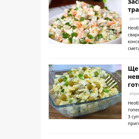
зас
тра
деке
Необ
свар
конс
смет
Ще 
нев
гот
апри
Необ
топе
3 су
приг