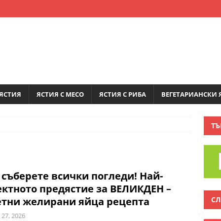
ЯСТИЯ
ЯСТИЯ С МЕСО
ЯСТИЯ С РИБА
ВЕГЕТАРИАНСКИ 
ТЪ
съберете всички погледи! Най-
ктното предястие за ВЕЛИКДЕН –
СЛ
етни желирани яйца рецепта
 27, 2026