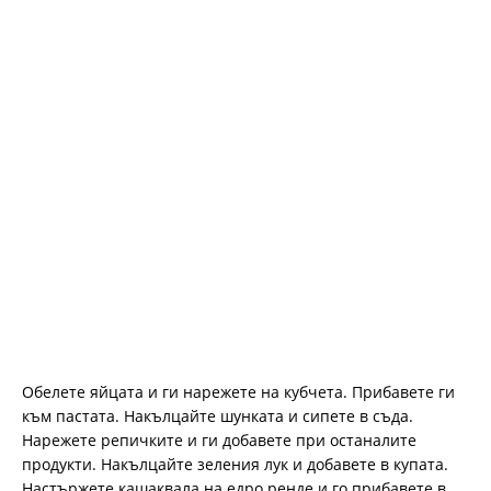
Обелете яйцата и ги нарежете на кубчета. Прибавете ги
към пастата. Накълцайте шунката и сипете в съда.
Нарежете репичките и ги добавете при останалите
продукти. Накълцайте зеления лук и добавете в купата.
Настържете кашаквала на едро ренде и го прибавете в