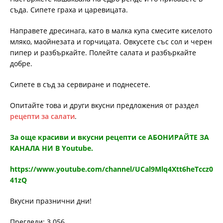
съда. Сипете граха и царевицата.
Направете дресинага, като в малка купа смесите киселото
мляко, маойнезата и горчицата. Овкусете със сол и черен
пипер и разбъркайте. Полейте салата и разбъркайте
добре.
Сипете в съд за сервиране и поднесете.
Опитайте това и други вкусни предложения от раздел
рецепти за салати
.
За още красиви и вкусни рецепти се АБОНИРАЙТЕ ЗА
КАНАЛА НИ В Youtube.
https://www.youtube.com/channel/UCal9Mlq4Xtt6heTccz0
41zQ
Вкусни празнични дни!
Прегледи: 3 056