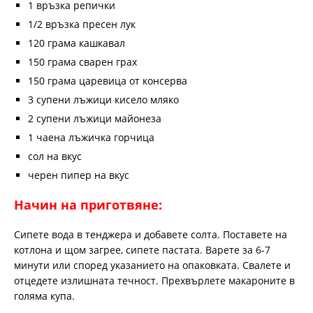
1 връзка репички
1/2 връзка пресен лук
120 грама кашкавал
150 грама сварен грах
150 грама царевица от консерва
3 супени лъжици кисело мляко
2 супени лъжици майонеза
1 чаена лъжичка горчица
сол на вкус
черен пипер на вкус
Начин на приготвяне:
Сипете вода в тенджера и добавете солта. Поставете на
котлона и щом загрее, сипете пастата. Варете за 6-7
минути или според указанието на опаковката. Свалете и
отцедете излишната течност. Прехвърлете макароните в
голяма купа.