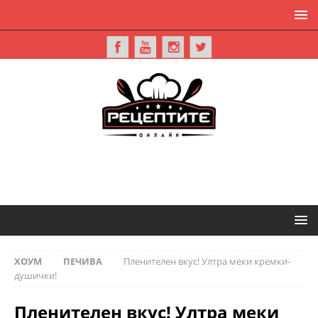
ХОУМ
ПЕЧИВА
Пленителен вкус! Ултра меки кремки-
душички!
Пленителен вкус! Ултра меки