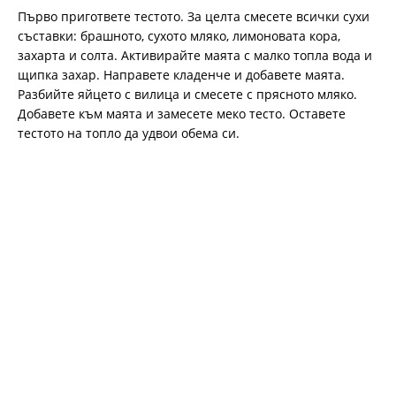
Първо пригответе тестото. За целта смесете всички сухи
съставки: брашното, сухото мляко, лимоновата кора,
захарта и солта. Активирайте маята с малко топла вода и
щипка захар. Направете кладенче и добавете маята.
Разбийте яйцето с вилица и смесете с прясното мляко.
Добавете към маята и замесете меко тесто. Оставете
тестото на топло да удвои обема си.