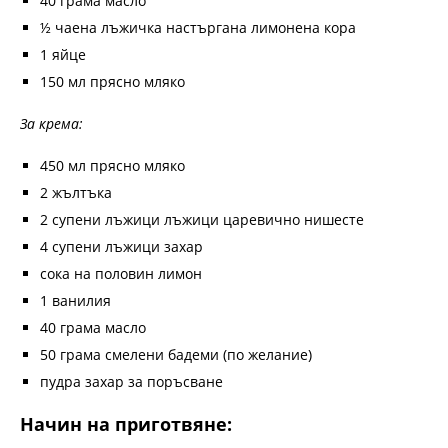
40 грама масло
½ чаена лъжичка настъргана лимонена кора
1 яйце
150 мл прясно мляко
За крема:
450 мл прясно мляко
2 жълтъка
2 супени лъжици лъжици царевично нишесте
4 супени лъжици захар
сока на половин лимон
1 ванилия
40 грама масло
50 грама смелени бадеми (по желание)
пудра захар за поръсване
Начин на приготвяне: