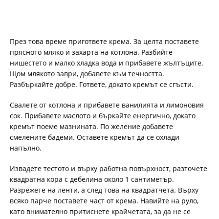
През това време пригответе крема. За целта поставете
прясното мляко и захарта на котлона. Разбийте
нишестето и малко хладка вода и прибавете жълтъците.
Щом млякото заври, добавете към течността.
Разбъркайте добре. Гответе, докато кремът се сгъсти.
Свалете от котлона и прибавете ванилията и лимоновия
сок. Прибавете маслото и бъркайте енергично, докато
кремът поеме мазнината. По желение добавете
смелените бадеми. Оставете кремът да се охлади
напълно.
Извадете тестото и върху работна повърхност, разточете
квадратна кора с дебелина около 1 сантиметър.
Разрежете на ленти, а след това на квадратчета. Върху
всяко парче поставете част от крема. Навийте на руло,
като внимателно притиснете крайчетата, за да не се