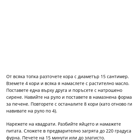
От всяка топка разточете кора с диаметър 15 сантимер.
Вземете 4 кори и всяка я намаслете с растително масло.
Поставете една върху друга и поръсете с натрошено
сирене. Навийте на руло и поставете в намазнена форма
за печене. Повторете с останалите 8 кори (като отново ги
навивате на руло по 4).
Нарежете на квадрати. Разбийте яйцето и намажете
питата. Сложете в предварително загрята до 220 градуса
фурна. Печете на 15 минути или до златисто.