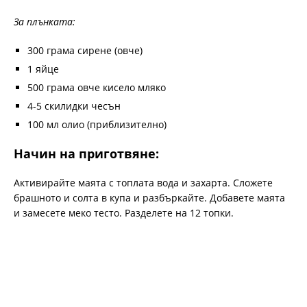
За плънката:
300 грама сирене (овче)
1 яйце
500 грама овче кисело мляко
4-5 скилидки чесън
100 мл олио (приблизително)
Начин на приготвяне:
Активирайте маята с топлата вода и захарта. Сложете
брашното и солта в купа и разбъркайте. Добавете маята
и замесете меко тесто. Разделете на 12 топки.