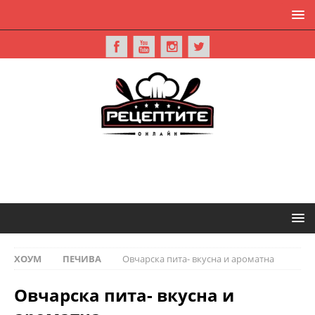
ХОУМ
ПЕЧИВА
Овчарска пита- вкусна и ароматна
Овчарска пита- вкусна и