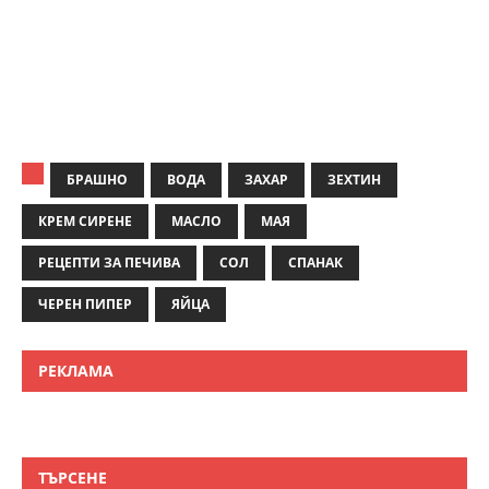
БРАШНО
ВОДА
ЗАХАР
ЗЕХТИН
КРЕМ СИРЕНЕ
МАСЛО
МАЯ
РЕЦЕПТИ ЗА ПЕЧИВА
СОЛ
СПАНАК
ЧЕРЕН ПИПЕР
ЯЙЦА
РЕКЛАМА
ТЪРСЕНЕ