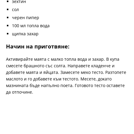
зехтин
сол
черен пипер
100 мл топла вода
щипка захар
Начин на приготвяне:
Активирайте маята с малко топла вода и захар. В купа
смесете брашното със солта. Направете кладенче и
добавете маята и яйцата. Замесете меко тесто. Разтопете
маслото и го добавете към тестото. Месете, докато
мазнината бъде напълно поета. Готовото тесто оставете
да отпочине.