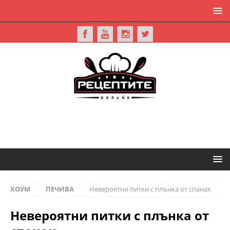
ХОУМ
ПЕЧИВА
Невероятни питки с плънка от спанак
Невероятни питки с плънка от