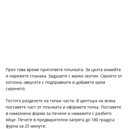
През това време пригответе плънката. За целта измийте
и нарежете спанака. Задушете с малко зехтин. Свалете от
котлона, овкусете с подправките и добавете крем
сиренето.
Тестото разделете на топки части. В центъра на всяка
поставете част от плънката и оформете топка. Поставете
в намазнена форма за печене и намажете с разбито
яйце. Печете в предварително загрята до 180 градуса
фурна за 25 минути.