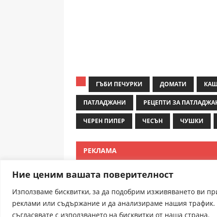
ГЪБИ ПЕЧУРКИ
ДОМАТИ
КАШ
ПАТЛАДЖАНИ
РЕЦЕПТИ ЗА ПАТЛАДЖА
ЧЕРЕН ПИПЕР
ЧЕСЪН
ЧУШКИ
РЕКЛАМА
Ние ценим вашата поверителност
Използваме бисквитки, за да подобрим изживяването ви п
реклами или съдържание и да анализираме нашия трафик. 
съгласявате с използването на бисквитки от наша страна.