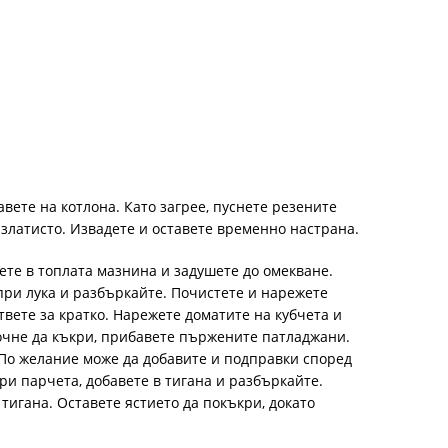
авете на котлона. Като загрее, пуснете резените
 златисто. Извадете и оставете временно настрана.
ете в топлата мазнина и задушете до омекване.
при лука и разбъркайте. Почистете и нарежете
ответе за кратко. Нарежете доматите на кубчета и
очне да къкри, прибавете пържените патладжани.
. По желание може да добавите и подправки според
ри парчета, добавете в тигана и разбъркайте.
тигана. Оставете ястието да покъкри, докато