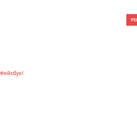
РЕ
 Фейсбук!