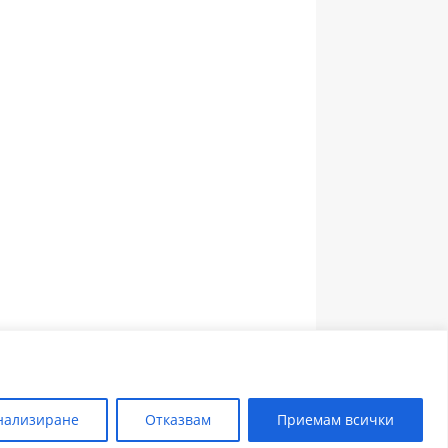
ЗЪБОЛЕКАР ПЛОВДИВ
нализиране
Отказвам
Приемам всички