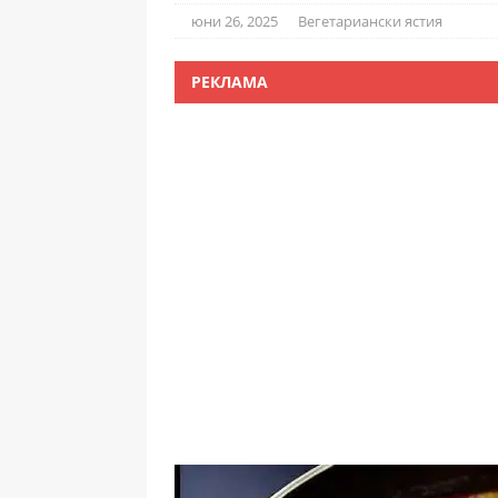
юни 26, 2025
Вегетариански ястия
РЕКЛАМА