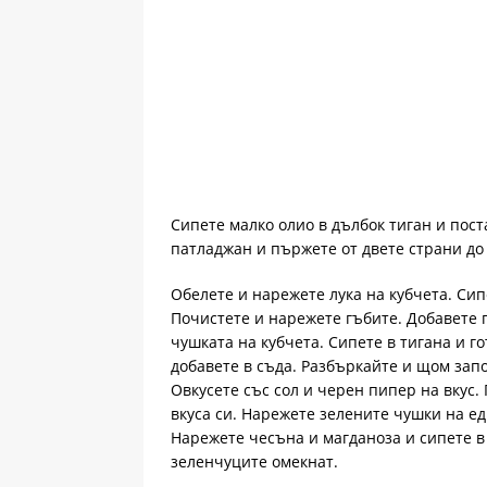
Сипете малко олио в дълбок тиган и пост
патладжан и пържете от двете страни до
Обелете и нарежете лука на кубчета. Сип
Почистете и нарежете гъбите. Добавете 
чушката на кубчета. Сипете в тигана и г
добавете в съда. Разбъркайте и щом зап
Овкусете със сол и черен пипер на вкус
вкуса си. Нарежете зелените чушки на ед
Нарежете чесъна и магданоза и сипете в 
зеленчуците омекнат.