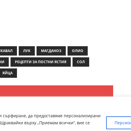
КАВАЛ
ЛУК
МАГДАНОЗ
ОЛИО
НИ
РЕЦЕПТИ ЗА ПОСТНИ ЯСТИЯ
СОЛ
ЯЙЦА
ри сърфиране, да предоставяме персонализирани
Щраквайки върху „Приемам всички“, вие се
Персио