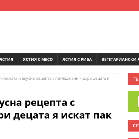
ЯСТИЯ
ЯСТИЯ С МЕСО
ЯСТИЯ С РИБА
ВЕГЕТАРИАНСКИ 
-лесната и вкусна рецепта с патладжани – дори децата я
ТЪ
усна рецепта с
и децата я искат пак
СЛ