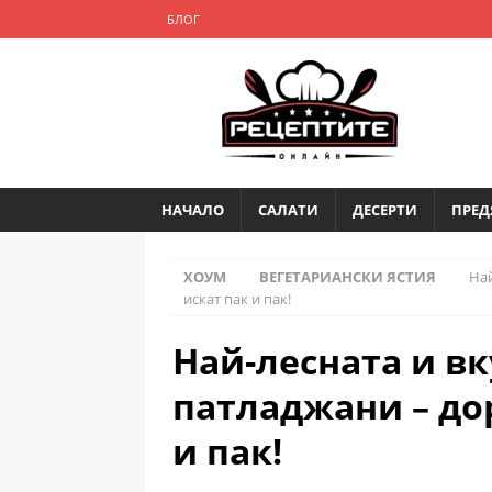
БЛОГ
НАЧАЛО
САЛАТИ
ДЕСЕРТИ
ПРЕД
ХОУМ
ВЕГЕТАРИАНСКИ ЯСТИЯ
Най
искат пак и пак!
Най-лесната и вк
патладжани – дор
и пак!