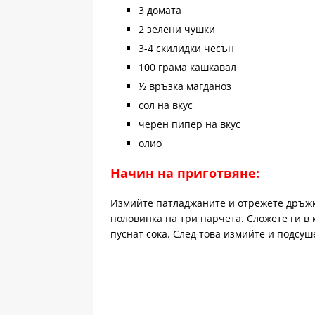
3 домата
2 зелени чушки
3-4 скилидки чесън
100 грама кашкавал
½ връзка магданоз
сол на вкус
черен пипер на вкус
олио
Начин на приготвяне:
Измийте патладжаните и отрежете дръжки
половинка на три парчета. Сложете ги в 
пуснат сока. След това измийте и подсуш