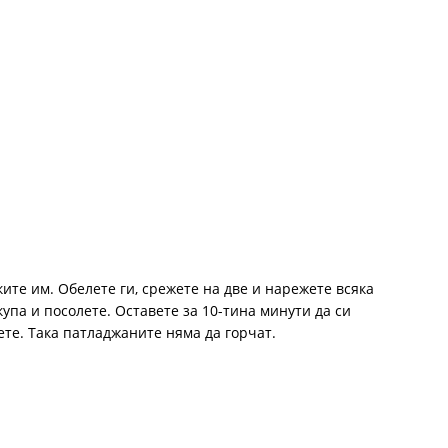
те им. Обелете ги, срежете на две и нарежете всяка
купа и посолете. Оставете за 10-тина минути да си
ете. Така патладжаните няма да горчат.