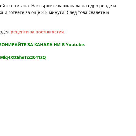
лейте в тигана. Настържете кашкавала на едро ренде и
а и гответе за още 3-5 минути. След това свалете и
аздел
рецепти за постни ястия
.
АБОНИРАЙТЕ ЗА КАНАЛА НИ В Youtube.
9Mlq4Xtt6heTccz041zQ