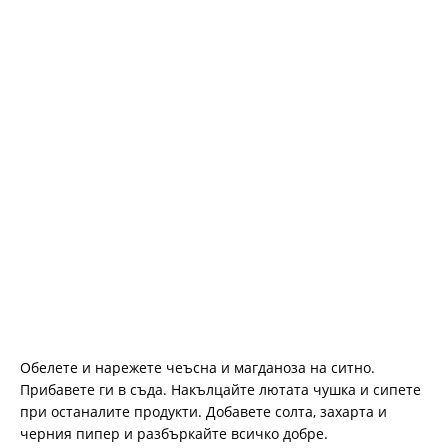
Обелете и нарежете чеъсна и магданоза на ситно.
Прибавете ги в съда. Накълцайте лютата чушка и сипете
при останалите продукти. Добавете солта, захарта и
черния пипер и разбъркайте всичко добре.