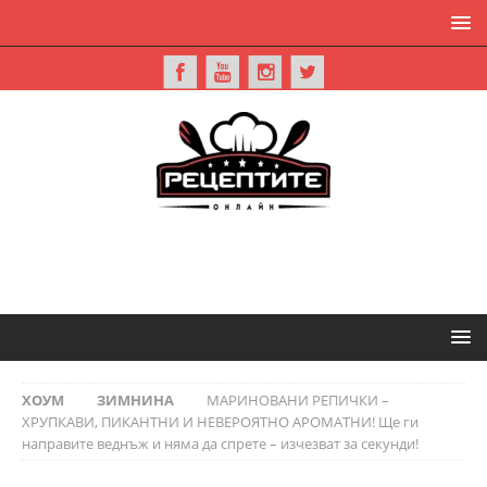
ХОУМ
ЗИМНИНА
МАРИНОВАНИ РЕПИЧКИ –
ХРУПКАВИ, ПИКАНТНИ И НЕВЕРОЯТНО АРОМАТНИ! Ще ги
направите веднъж и няма да спрете – изчезват за секунди!