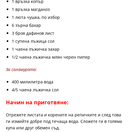
1 връзка копър
1 връзка магданоз
1 люта чушка, по избор
6 зърна бахар
3 броя дафинов лист
1 супена лъжица сол
1 чаена лъжичка захар
1/2 чаена лъжичка млян черен пипер
За саламурата:
400 милилитра вода
4/5 чаена лъжичка сол
Начин на приготвяне:
Отрежете листата и корените на репичките и след това
ги измийте добре под течаща вода. Сложете ги в голяма
купа или друг обемен съд.