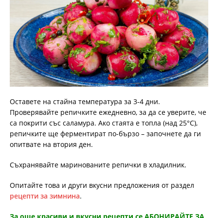
Оставете на стайна температура за 3-4 дни.
Проверявайте репичките ежедневно, за да се уверите, че
са покрити със саламура. Ако стаята е топла (над 25°C),
репичките ще ферментират по-бързо – започнете да ги
опитвате на втория ден.
Съхранявайте маринованите репички в хладилник.
Опитайте това и други вкусни предложения от раздел
рецепти за зимнина
.
За още красиви и вкусни рецепти се АБОНИРАЙТЕ ЗА