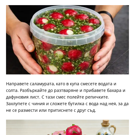
Направете саламурата, като в купа смесете водата и
солта. Разбъркайте до разтваряне и прибавете бахара и
дафуновия лист. С тази смес полейте репичките.
Захлупете с чиния и сложете бутилка с вода над нея, за да
не се размести или притиснете с друг съд.