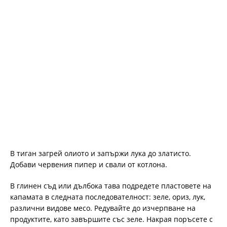
В тиган загрей олиото и запържи лука до златисто.
Добави червения пипер и свали от котлона.
В глинен съд или дълбока тава подредете пластовете на
капамата в следната последователност: зеле, ориз, лук,
различни видове месо. Редувайте до изчерпване на
продуктите, като завършите със зеле. Накрая поръсете с