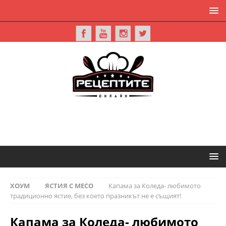
ХОУМ
ЯСТИЯ С МЕСО
Капама за Коледа- любимото
традиционно ястие, без което празникът не е същият!
Капама за Коледа- любимото