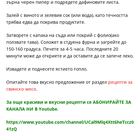
зърна черен пипер и подредете дафиновите листа.
Залей с виното и зелевия сок (или вода), като течността
трябва едва да покрива продуктите.
Затворете с капака на съда или покрий с фолио(ако
ползвате тава). Соложет в стдуена фурна и загрейте до
150-160 градуса. Печете за 4-5 часа. Последните 20
минути може да откриете и да оставите да се запече леко.
Извадете и поднесете ястието топло.
Опитайте това вкусно предложение от раздел
рецепти за
свинско месо
.
За още красиви и вкусни рецепти се АБОНИРАЙТЕ ЗА
КАНАЛА НИ В Youtube.
https://www.youtube.com/channel/UCal9Mlq4Xtt6heTccz0
41zQ