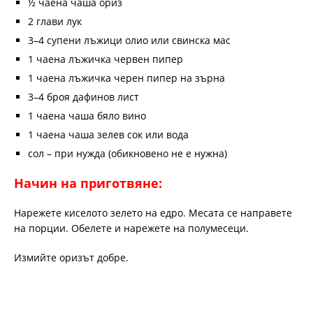
½ чаена чаша ориз
2 глави лук
3–4 супени лъжици олио или свинска мас
1 чаена лъжичка червен пипер
1 чаена лъжичка черен пипер на зърна
3–4 броя дафинов лист
1 чаена чаша бяло вино
1 чаена чаша зелев сок или вода
сол – при нужда (обикновено не е нужна)
Начин на приготвяне:
Нарежете киселото зелето на едро. Месата се направете
на порции. Обелете и нарежете на полумесеци.
Измийте оризът добре.