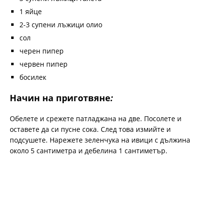
1 яйце
2-3 супени лъжици олио
сол
черен пипер
червен пипер
босилек
Начин на приготвяне
:
Обелете и срежете патладжана на две. Посолете и
оставете да си пусне сока. След това измийте и
подсушете. Нарежете зеленчука на ивици с дължина
около 5 сантиметра и дебелина 1 сантиметър.