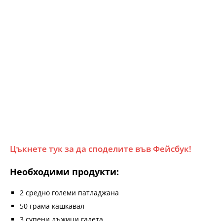
Цъкнете тук за да споделите във Фейсбук!
Необходими продукти:
2 средно големи патладжана
50 грама кашкавал
3 супени лъжици галета