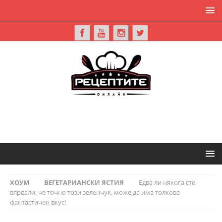
ХОУМ
ВЕГЕТАРИАНСКИ ЯСТИЯ
Едва ли някога сте
вярвали, че точно този зеленчук, може да има толкова
фантастичен вкус!