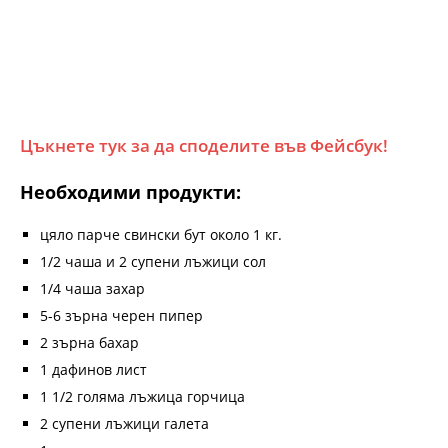
Цъкнете тук за да споделите във Фейсбук!
Необходими продукти:
цяло парче свински бут около 1 кг.
1/2 чаша и 2 супени лъжици сол
1/4 чаша захар
5-6 зърна черен пипер
2 зърна бахар
1 дафинов лист
1 1/2 голяма лъжица горчица
2 супени лъжици галета