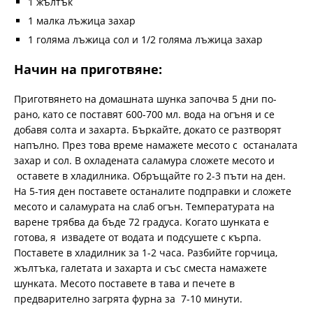
1 жълтък
1 малка лъжица захар
1 голяма лъжица сол и 1/2 голяма лъжица захар
Начин на приготвяне:
Приготвянето на домашната шунка започва 5 дни по-
рано, като се поставят 600-700 мл. вода на огъня и се
добавя солта и захарта. Бъркайте, докато се разтворят
напълно. През това време намажете месото с останалата
захар и сол. В охладената саламура сложете месото и
оставете в хладилника. Обръщайте го 2-3 пъти на ден.
На 5-тия ден поставете останалите подправки и сложете
месото и саламурата на слаб огън. Температурата на
варене трябва да бъде 72 градуса. Когато шунката е
готова, я извадете от водата и подсушете с кърпа.
Поставете в хладилник за 1-2 часа. Разбийте горчица,
жълтъка, галетата и захарта и със сместа намажете
шунката. Месото поставете в тава и печете в
предварително загрята фурна за 7-10 минути.