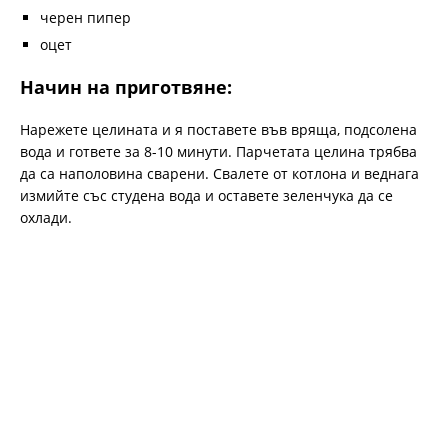
черен пипер
оцет
Начин на приготвяне:
Нарежете целината и я поставете във вряща, подсолена
вода и гответе за 8-10 минути. Парчетата целина трябва
да са наполовина сварени. Свалете от котлона и веднага
измийте със студена вода и оставете зеленчука да се
охлади.