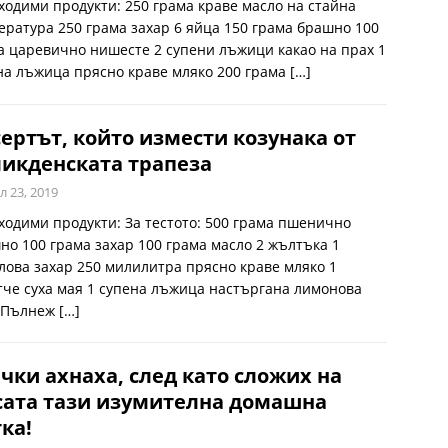
ходими продукти: 250 грама краве масло на стайна
ература 250 грама захар 6 яйца 150 грама брашно 100
а царевично нишесте 2 супени лъжици какао на прах 1
на лъжица прясно краве мляко 200 грама
[…]
ертът, който измести козунака от
икденската трапеза
л 23, 2019
ходими продукти: За тестото: 500 грама пшенично
но 100 грама захар 100 грама масло 2 жълтъка 1
лова захар 250 милилитра прясно краве мляко 1
тче суха мая 1 супена лъжица настъргана лимонова
 Пълнеж
[…]
чки ахнаха, след като сложих на
сата тази изумителна домашна
ка!