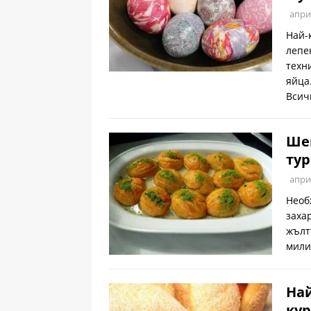
апри
Най-
лепе
техн
яйца
Всич
Ше
тур
апри
Необ
заха
жълт
мили
Най
кур