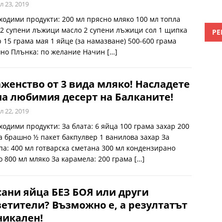
л 23, 2019
ходими продукти: 200 мл прясно мляко 100 мл топла
 2 супени лъжици масло 2 супени лъжици сол 1 щипка
РЕ
р 15 грама мая 1 яйце (за намазване) 500-600 грама
но Плънка: по желание Начин
[…]
женство от 3 вида мляко! Насладете
на любимия десерт на Балканите!
л 22, 2019
ходими продукти: За блата: 6 яйца 100 грама захар 200
а брашно ½ пакет бакпулвер 1 ванилова захар За
па: 400 мл готварска сметана 300 мл кондензирано
о 800 мл мляко За карамела: 200 грама
[…]
ани яйца БЕЗ БОЯ или други
етители? Възможно е, а резултатът
никален!