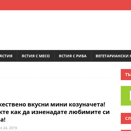
ЯСТИЯ
ЯСТИЯ С МЕСО
ЯСТИЯ С РИБА
ВЕГЕТАРИАНСКИ 
ТЪ
ествено вкусни мини козуначета!
те как да изненадате любимите си
СЛ
а!
л 24, 2019