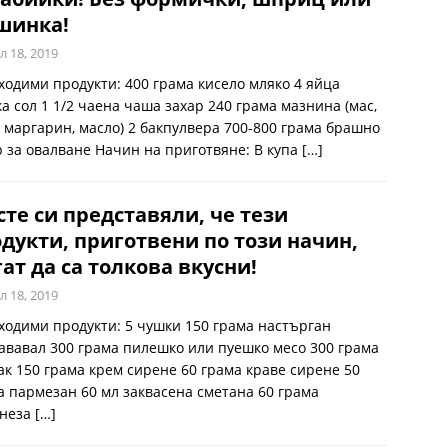
шинка!
л 18, 2019
ходими продукти: 400 грама кисело мляко 4 яйца
а сол 1 1/2 чаена чаша захар 240 грама мазнина (мас,
, маргарин, масло) 2 бакпулвера 700-800 грама брашно
р за овалване Начин на приготвяне: В купа
[…]
сте си представяли, че тези
дукти, приготвени по този начин,
ат да са толкова вкусни!
л 18, 2019
ходими продукти: 5 чушки 150 грама настърган
ававал 300 грама пилешко или пуешко месо 300 грама
ак 150 грама крем сирене 60 грама краве сирене 50
а пармезан 60 мл заквасена сметана 60 грама
неза
[…]