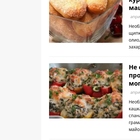
ма
апри
Необ
щипк
олио
заха
Не 
про
мог
апри
Необ
кашк
спан
грам
майо