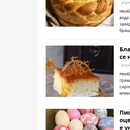
апри
Необ
вода
заха
браш
Бла
се 
апри
Необ
грам
сиро
мляк
Пис
оцв
е у