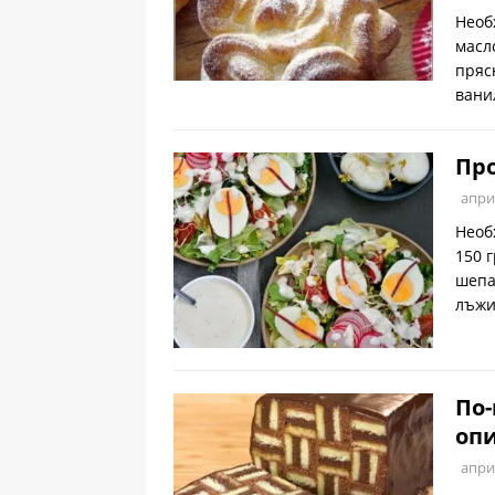
Необ
масл
пряс
вани
Про
апри
Необ
150 
шепа
лъжи
По-
опи
апри