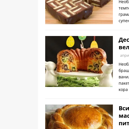
Необ
темп
грам
супе
Дес
вел
апри
Необ
браш
вани
паке
кора
Вси
ма
пит