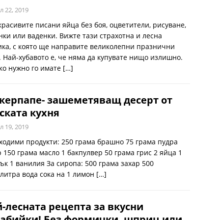
л 22, 2019
красивите писани яйца без боя, оцветители, рисуване,
нки или ваденки. Вижте тази страхотна и лесна
ика, с която ще направите великолепни празнични
. Най-хубавото е, че няма да купувате нищо излишно.
ко нужно го имате
[…]
керпапе- зашеметяващ десерт от
ската кухня
л 19, 2019
ходими продукти: 250 грама брашно 75 грама пудра
р 150 грама масло 1 бакпулвер 50 грама грис 2 яйца 1
ък 1 ванилия За сиропа: 500 грама захар 500
литра вода сока на 1 лимон
[…]
-лесната рецепта за вкусни
абийки! Без формички, шприц или