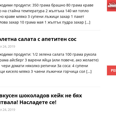
ходими продукти: 350 грама брашно 80 грама краве
о на стайна температура 2 жълтъка 140 мл топло
но краве мляко 3 супени лъжици захар 1 пакет
лова захар 10 грама мая 1 жълтък пудра захар
[…]
летна салата с апетитен сос
л 24, 2019
ходими продукти: 1/2 зелена салата 100 грама рукола
грама айсберг 3 варени яйца (или повече, ако желаете)
 чери домати няколко репички За соса: 4 супени
РЕ
ци кисело мляко 3 чаени лъжички горчица сол
[…]
вкусен шоколадов кейк не бях
твала! Насладете се!
л 24, 2019